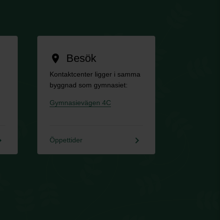
Besök
location_on
Kontaktcenter ligger i samma
byggnad som gymnasiet:
Gymnasievägen 4C
rrow_right
keyboard_arrow_right
Öppettider