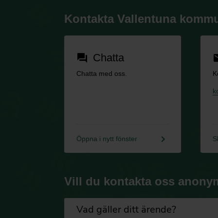
Kontakta Vallentuna komm
Chatta
forum
em
Chatta med oss.
K
k
keyboard_arrow_right
Öppna i nytt fönster
S
Vill du kontakta oss anony