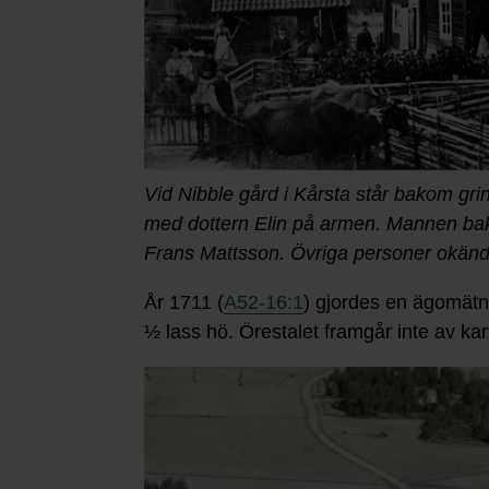
Vid Nibble gård i Kårsta står bakom 
med dottern Elin på armen. Mannen bak
Frans Mattsson. Övriga personer okänd
År 1711 (
A52-16:1
) gjordes en ägomätn
½ lass hö. Örestalet framgår inte av k