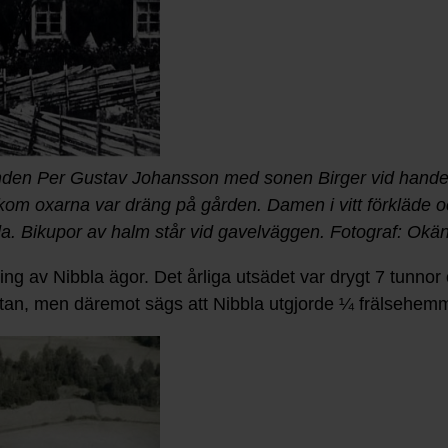
grinden Per Gustav Johansson med sonen Birger vid han
om oxarna var dräng på gården. Damen i vitt förkläde o
a. Bikupor av halm står vid gavelväggen. Fotograf: Okä
ing av Nibbla ägor. Det årliga utsädet var drygt 7 tunno
artan, men däremot sägs att Nibbla utgjorde ¼ frälsehem