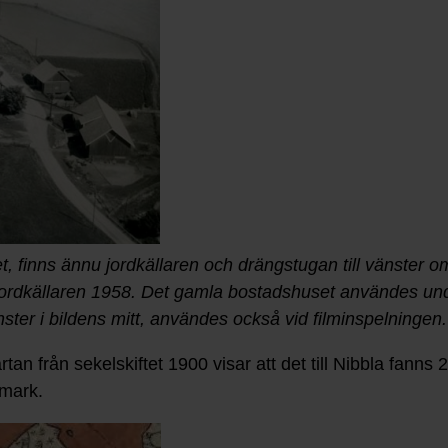
et, finns ännu jordkällaren och drängstugan till vänster o
jordkällaren 1958. Det gamla bostadshuset användes und
nster i bildens mitt, användes också vid filminspelningen
an från sekelskiftet 1900 visar att det till Nibbla fanns
smark.