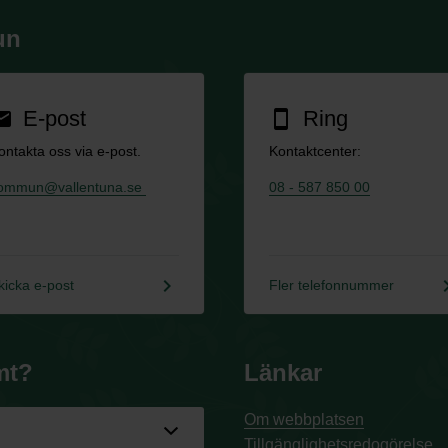
un
E-post
Ring
ail
smartphone
ontakta oss via e-post.
Kontaktcenter:
ommun@vallentuna.se
08 - 587 850 00
keyboard_arrow_right
keyboard_a
kicka e-post
Fler telefonnummer
mt?
Länkar
Om webbplatsen
Tillgänglighetsredogörelse