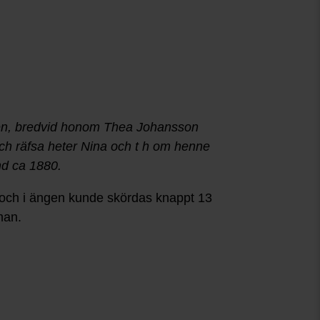
den, bredvid honom Thea Johansson
ch räfsa heter Nina och t h om henne
nd ca 1880.
r och i ängen kunde skördas knappt 13
man.