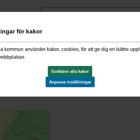
nguage
ningar för kakor
ebben
/
Hitta din plats historia
/
Kårsta
/
Gårdar och byar
/
Nibbla
a kommun använder kakor, cookies, för att ge dig en bättre upp
webbplatser.
Godkänn alla kakor
Anpassa inställningar
cken. Ägofiguren är smal och långsträck i öst-västlig rik