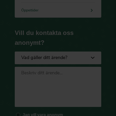
keyboard_arrow_right
Öppettider
Vill du kontakta oss
anonymt?
Jag vill vara anonym