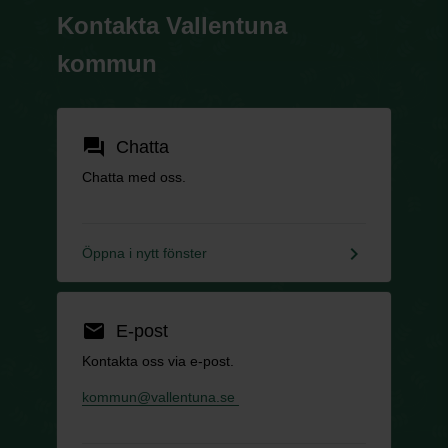
Kontakta Vallentuna
kommun
forum
Chatta
Chatta med oss.
keyboard_arrow_right
Öppna i nytt fönster
email
E-post
Kontakta oss via e-post.
kommun@vallentuna.se