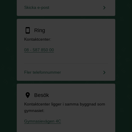
keyboard_arrow_right
Skicka e-post
smartphone
Ring
Kontaktcenter:
08 - 587 850 00
keyboard_arrow_right
Fler telefonnummer
location_on
Besök
Kontaktcenter ligger i samma byggnad som
gymnasiet:
Gymnasievägen 4C