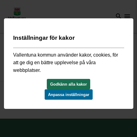
search
menu
Inställningar för kakor
Start
/
Förskola och skola
/
Grundskola och fritidshem
/
Grundskolor i
kommunen
/
Grundskolor i centrala Vallentuna
/
Rosendalsskolan
/
Så
här arbetar vi
/
Trygghet och studiero
Vallentuna kommun använder kakor, cookies, för
att ge dig en bättre upplevelse på våra
webbplatser.
Trygghet och studiero
Godkänn alla kakor
Information kommer inom kort!
Anpassa inställningar