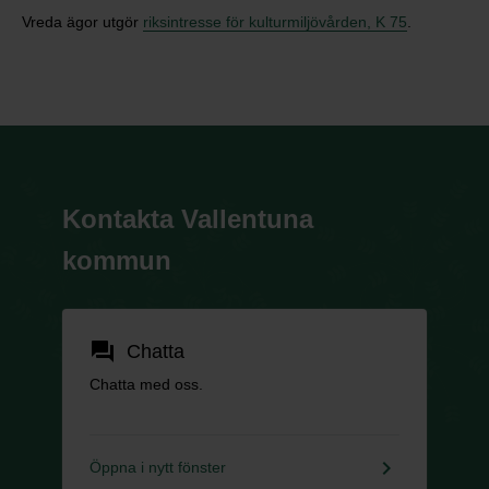
Vreda ägor utgör
riksintresse för kulturmiljövården, K 75
.
Kontakta Vallentuna
kommun
forum
Chatta
Chatta med oss.
keyboard_arrow_right
Öppna i nytt fönster