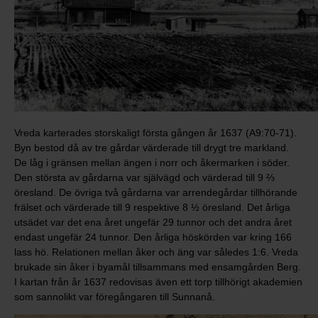
Vreda karterades storskaligt första gången år 1637 (A9:70-71).
Byn bestod då av tre gårdar värderade till drygt tre markland.
De låg i gränsen mellan ängen i norr och åkermarken i söder.
Den största av gårdarna var självägd och värderad till 9 ⅔
öresland. De övriga två gårdarna var arrendegårdar tillhörande
frälset och värderade till 9 respektive 8 ½ öresland. Det årliga
utsädet var det ena året ungefär 29 tunnor och det andra året
endast ungefär 24 tunnor. Den årliga höskörden var kring 166
lass hö. Relationen mellan åker och äng var således 1:6. Vreda
brukade sin åker i byamål tillsammans med ensamgården Berg.
I kartan från år 1637 redovisas även ett torp tillhörigt akademien
som sannolikt var föregångaren till Sunnanå.