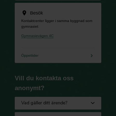
location_on
Besök
Kontaktcenter ligger i samma byggnad som
gymnasiet:
Gymnasievägen 4C
keyboard_arrow_right
Öppettider
Vill du kontakta oss
anonymt?