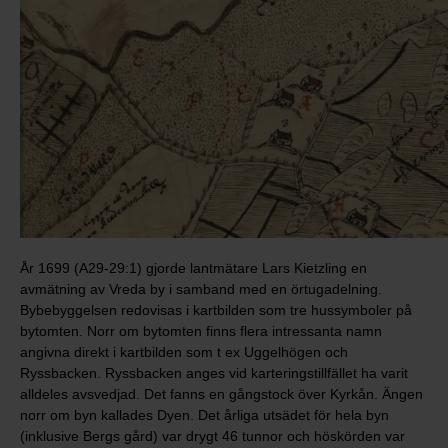
År 1699 (A29-29:1) gjorde lantmätare Lars Kietzling en
avmätning av Vreda by i samband med en örtugadelning.
Bybebyggelsen redovisas i kartbilden som tre hussymboler på
bytomten. Norr om bytomten finns flera intressanta namn
angivna direkt i kartbilden som t ex Uggelhögen och
Ryssbacken. Ryssbacken anges vid karteringstillfället ha varit
alldeles avsvedjad. Det fanns en gångstock över Kyrkån. Ängen
norr om byn kallades Dyen. Det årliga utsädet för hela byn
(inklusive Bergs gård) var drygt 46 tunnor och höskörden var