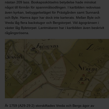
nästan 209 lass. Boskapsskötselns betydelse hade minskat
något till förmån för spannmålsodlingen. I kartbilden redovisas
även kyrkan, bebyggelseläget för Prästgården samt Sunnanå
och Byle. Hamra ägor har dock inte karterats. Mellan Byle och
Vreda låg flera backstugor och Bergstorpet. Vid ägogränsen i
väster låg Byletorpet. Lantmätaren har i kartbilden även beskrivit
rågångsrösena.
År 1759 (A29-29:2) storskiftades Vreda och Bergs ägor av