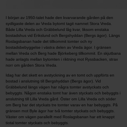
I början av 1950-talet hade den kvarvarande gården på den
sydligaste delen av Vreda bytomt tagit namnet Stora Vreda.
Både Lilla Vreda och Gräbbelund låg kvar, liksom enstaka
bostadshus vid Erikslund och Bergshyddan (Bergs ägor). Längs
Roslagsbanan hade det tillkommit tomter och ny
bostadsbebyggelse i västra delen av Vreda ägor. I gränsen
mellan Vreda och Berg hade Björkeberg tillkommit. En skjutbana
hade anlagts mellan bytomten i riktning mot Ryssbacken, strax
norr om gården Stora Vreda.
Idag har det skett en avstyckning av en tomt och uppförts en
bostad i anslutning till Bergshyddan (Bergs ägor). Vid
Gräbbelund längs vägen har några tomter avstyckats och
bebyggts. Någon enstaka tomt har även styckats och bebyggts i
anslutning till Lilla Vreda gård. Öster om Lilla Vreda och söder
om Berg har det styckats tre tomter varav en har bebyggts. På
gränsen mot Byle ägor har två tomter styckats och bebyggts.
Väster om vägen parallellt med Roslagsbanan har ett knappt
tiotal tomter styckats och bebyggts.