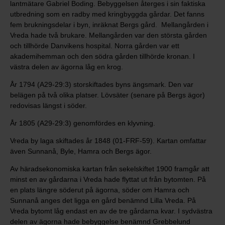
lantmätare Gabriel Boding. Bebyggelsen återges i sin faktiska
utbredning som en radby med kringbyggda gårdar. Det fanns
fem brukningsdelar i byn, inräknat Bergs gård. Mellangården i
Vreda hade två brukare. Mellangården var den största gården
och tillhörde Danvikens hospital. Norra gården var ett
akademihemman och den södra gården tillhörde kronan. I
västra delen av ägorna låg en krog.
År 1794 (A29-29:3) storskiftades byns ängsmark. Den var
belägen på två olika platser. Lövsäter (senare på Bergs ägor)
redovisas längst i söder.
År 1805 (A29-29:3) genomfördes en klyvning.
Vreda by laga skiftades år 1848 (01-FRF-59). Kartan omfattar
även Sunnanå, Byle, Hamra och Bergs ägor.
Av häradsekonomiska kartan från sekelskiftet 1900 framgår att
minst en av gårdarna i Vreda hade flyttat ut från bytomten. På
en plats längre söderut på ägorna, söder om Hamra och
Sunnanå anges det ligga en gård benämnd Lilla Vreda. På
Vreda bytomt låg endast en av de tre gårdarna kvar. I sydvästra
delen av ägorna hade bebyggelse benämnd Grebbelund