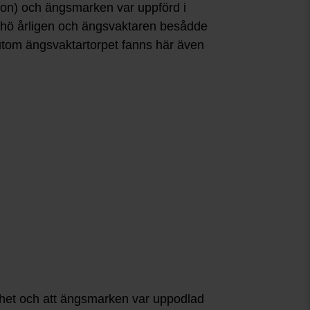
son) och ängsmarken var uppförd i
s hö årligen och ängsvaktaren besådde
utom ängsvaktartorpet fanns här även
nhet och att ängsmarken var uppodlad