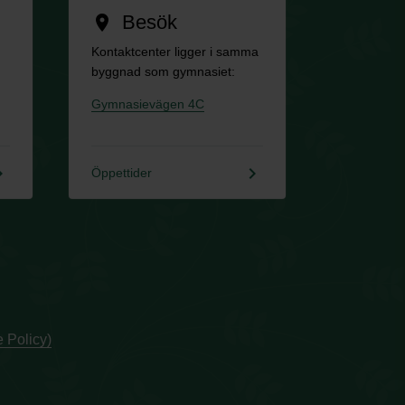
Besök
location_on
Kontaktcenter ligger i samma
byggnad som gymnasiet:
Gymnasievägen 4C
rrow_right
keyboard_arrow_right
Öppettider
 Policy)