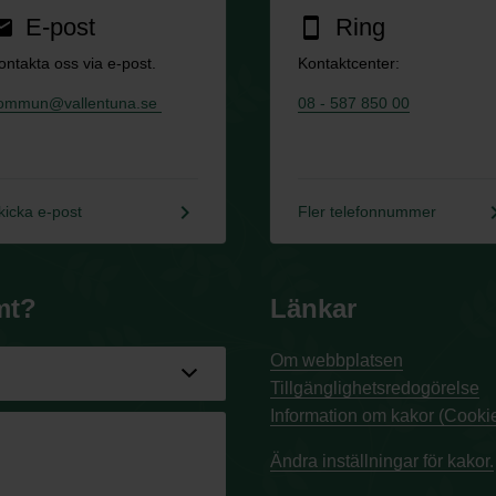
E-post
Ring
ail
smartphone
ontakta oss via e-post.
Kontaktcenter:
ommun@vallentuna.se
08 - 587 850 00
keyboard_arrow_right
keyboard_a
kicka e-post
Fler telefonnummer
mt?
Länkar
Om webbplatsen
Tillgänglighetsredogörelse
Information om kakor (Cookie
Ändra inställningar för kakor.