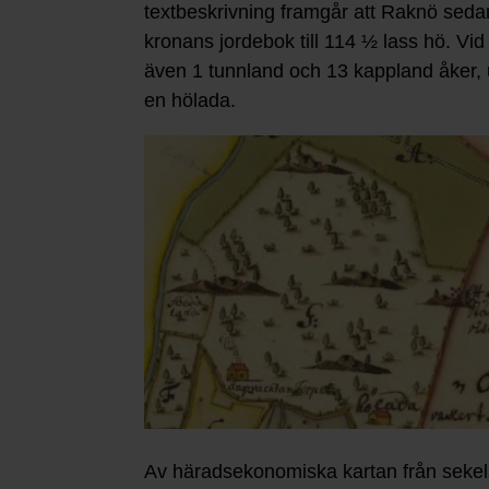
textbeskrivning framgår att Raknö seda
kronans jordebok till 114 ½ lass hö. V
även 1 tunnland och 13 kappland åker, 
en hölada.
Av häradsekonomiska kartan från sekels