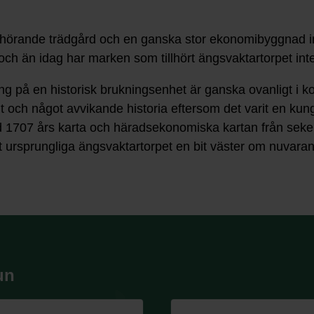
lhörande trädgård och en ganska stor ekonomibyggnad intil
och än idag har marken som tillhört ängsvaktartorpet int
kning på en historisk brukningsenhet är ganska ovanlig
nt och något avvikande historia eftersom det varit en kun
d 1707 års karta och häradsekonomiska kartan från sekels
det ursprungliga ängsvaktartorpet en bit väster om nuvar
un