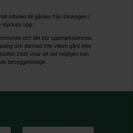
l infarten till gården från Ekskogen i
e styckats upp.
t i kommunen och det bör uppmärksammas
gsäng och därmed inte vilken gård eller
kiftet 1900 visar att det möjligen kan
ande bebyggelseläge.