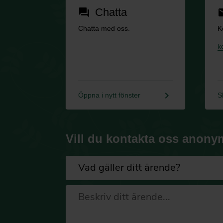
Chatta
forum
em
Chatta med oss.
K
k
keyboard_arrow_right
Öppna i nytt fönster
S
Vill du kontakta oss anony