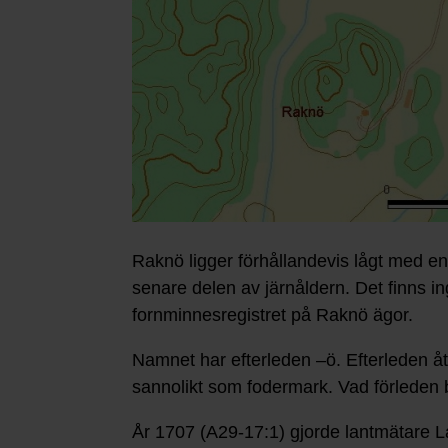
Raknö ligger förhållandevis lågt med en
senare delen av järnåldern. Det finns in
fornminnesregistret på Raknö ägor.
Namnet har efterleden –ö. Efterleden åte
sannolikt som fodermark. Vad förleden b
År 1707 (A29-17:1) gjorde lantmätare 