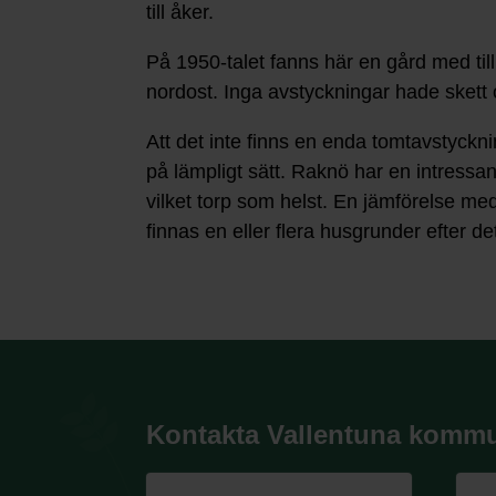
till åker.
På 1950-talet fanns här en gård med til
nordost. Inga avstyckningar hade skett 
Att det inte finns en enda tomtavstyc
på lämpligt sätt. Raknö har en intressa
vilket torp som helst. En jämförelse me
finnas en eller flera husgrunder efter 
Kontakta Vallentuna komm