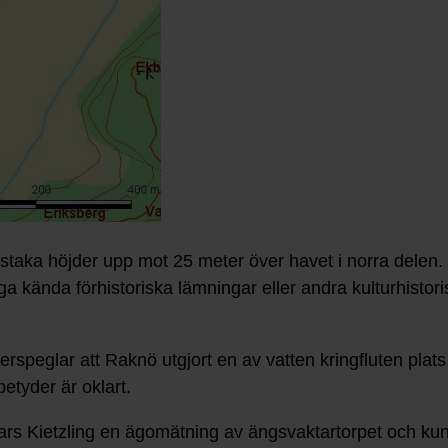
staka höjder upp mot 25 meter över havet i norra delen. 
ga kända förhistoriska lämningar eller andra kulturhistori
rspeglar att Raknö utgjort en av vatten kringfluten plat
etyder är oklart.
Lars Kietzling en ägomätning av ängsvaktartorpet och k