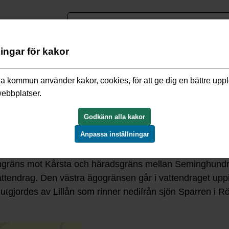
nguage
ningar för kakor
ebben
/
Hitta din plats historia
/
Frösunda
/
Gårdar och byar
/
Rak
a kommun använder kakor, cookies, för att ge dig en bättre upp
webbplatser.
Godkänn alla kakor
Anpassa inställningar
len av Frösunda socken, strax sydväst om Ekskogens stat
kengräns mot Kårsta och häradsgräns mellan Seminghund
attendrag. Den västra ägogränsen går i vattendraget upp
utgjordes av Lillån som rinner nedifrån sjön Sparren i