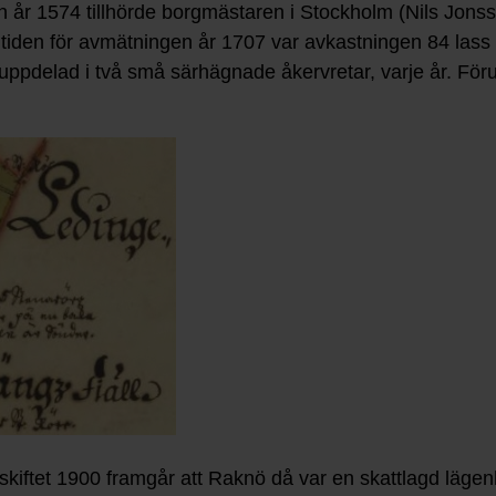
n år 1574 tillhörde borgmästaren i Stockholm (Nils Jons
id tiden för avmätningen år 1707 var avkastningen 84 las
uppdelad i två små särhägnade åkervretar, varje år. För
kiftet 1900 framgår att Raknö då var en skattlagd läge