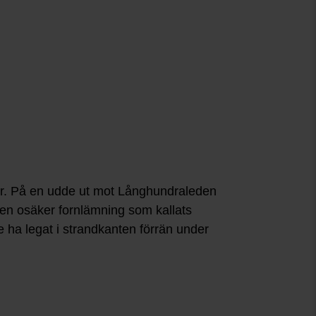
ägor. På en udde ut mot Långhundraleden
 en osäker fornlämning som kallats
te ha legat i strandkanten förrän under