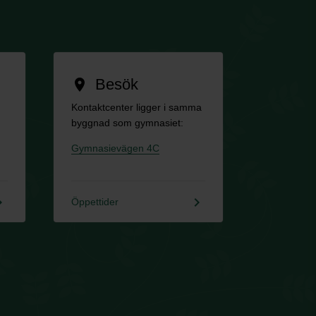
Besök
location_on
Kontaktcenter ligger i samma
byggnad som gymnasiet:
Gymnasievägen 4C
rrow_right
keyboard_arrow_right
Öppettider