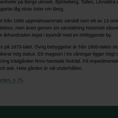
ägenheter på Bergs utmark, Björkeberg, Tallen, Lövsättra 
garbo låg strax öster om Berg.
t från 1986 uppmärksammats särskilt som ett av 13 omi
tektur, men även genom sin särställning historiskt såso
an århundraden legat i byamål med en intilliggande by.
 1870-talet. Övrig bebyggelse är från 1800-talets slut
erar hög status. Ett magasin i tre våningar ligger högt o
Kring trädgården finns hamlade lövträd. På impediment
ch ask. Hela gården är väl underhållen.
vården, K 75
.