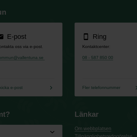
un
E-post
Ring
ail
smartphone
ontakta oss via e-post.
Kontaktcenter:
ommun@vallentuna.se
08 - 587 850 00
keyboard_arrow_right
keyboard_a
kicka e-post
Fler telefonnummer
mt?
Länkar
Om webbplatsen
Tillgänglighetsredogörelse