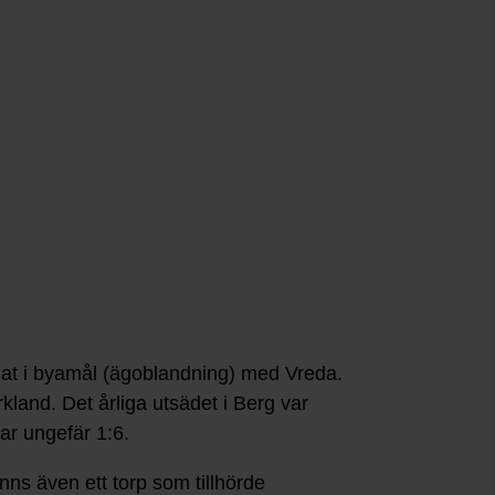
egat i byamål (ägoblandning) med Vreda.
kland. Det årliga utsädet i Berg var
ar ungefär 1:6.
fanns även ett torp som tillhörde