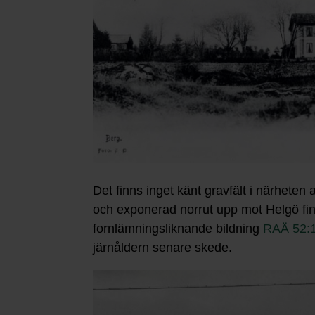
Det finns inget känt gravfält i närhete
och exponerad norrut upp mot Helgö fi
fornlämningsliknande bildning
RAÄ 52:
järnåldern senare skede.