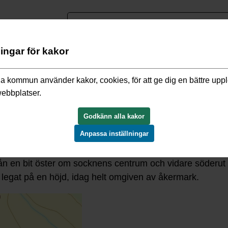
nguage
ningar för kakor
ebben
/
Hitta din plats historia
/
Frösunda
/
Gårdar och byar
/
Ber
a kommun använder kakor, cookies, för att ge dig en bättre upp
webbplatser.
Godkänn alla kakor
Anpassa inställningar
ocken på en höjd omgiven av åkermark öster om socknens
g från en bit öster om socknens centrum och vidare söder
legat på en höjd, idag helt omgiven av åkermark.