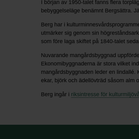
I början av 1950-talet fanns flera torpl
bebyggelseläge benämnt Bergsättra. Jä
Berg har i kulturminnesvårdsprogramme
utmärker sig genom sin högreståndsarki
som före laga skiftet på 1840-talet sed
Nuvarande mangårdsbyggnad uppfördes på
Ekonomibyggnaderna är stora vilket indik
mangårdsbyggnaden leder en lindallé. 
ekar, björk och ädellövträd såsom alm o
Berg ingår i
riksintresse för kulturmiljö