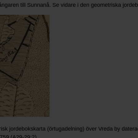
ngaren till Sunnanå. Se vidare i den geometriska jorde
isk jordebokskarta (örtugadelning) över Vreda by dater
1759 (A29-29:2).