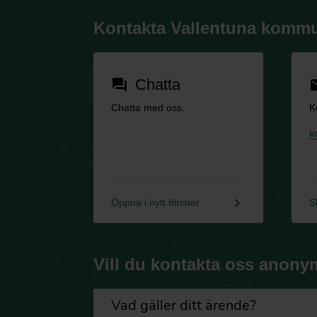
Kontakta Vallentuna komm
Chatta
forum
em
Chatta med oss.
K
k
keyboard_arrow_right
Öppna i nytt fönster
S
Vill du kontakta oss anony