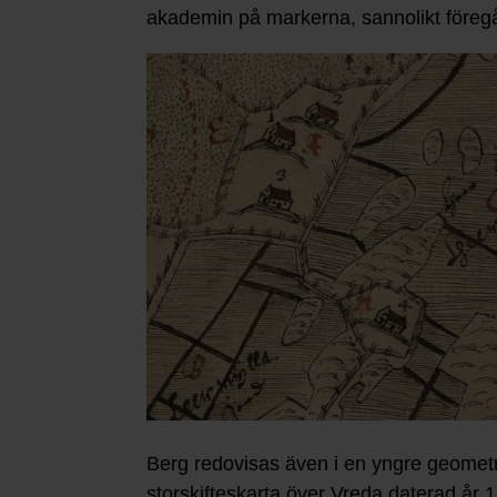
akademin på markerna, sannolikt föregå
Berg redovisas även i en yngre geometr
storskifteskarta över Vreda daterad år 