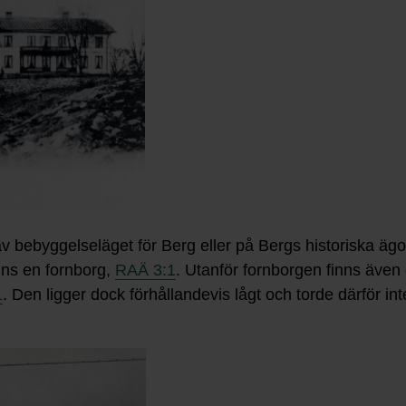
n av bebyggelseläget för Berg eller på Bergs historiska 
nns en fornborg,
RAÄ 3:1
. Utanför fornborgen finns även
1
. Den ligger dock förhållandevis lågt och torde därför in