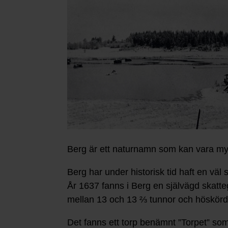
Berg är ett naturnamn som kan vara m
Berg har under historisk tid haft en vä
År 1637 fanns i Berg en självägd skatteg
mellan 13 och 13 ⅔ tunnor och höskörden
Det fanns ett torp benämnt ”Torpet” som ti