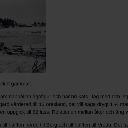
ycket gammalt.
l sammanhållen ägofigur och har brukats i lag med och l
ård värderad till 13 öresland, det vill säga drygt 1 ½ mar
 uppgick till 82 lass. Relationen mellan åker och äng v
ll hälften hörde till Berg och till hälften till Vreda. Det 