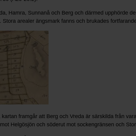
reda, Hamra, Sunnanå och Berg och därmed upphörde de
Stora arealer ängsmark fanns och brukades fortfarande i
 kartan framgår att Berg och Vreda är särskilda från var
ster mot Helgösjön och söderut mot sockengränsen och St