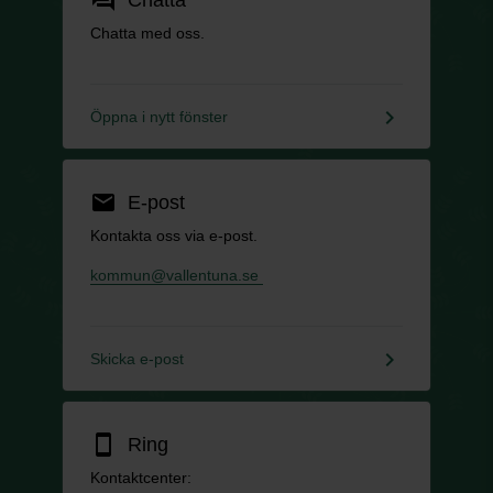
Chatta med oss.
keyboard_arrow_right
Öppna i nytt fönster
email
E-post
Kontakta oss via e-post.
kommun@vallentuna.se
keyboard_arrow_right
Skicka e-post
smartphone
Ring
Kontaktcenter: