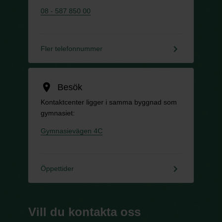
08 - 587 850 00
keyboard_arrow_right
Fler telefonnummer
location_on
Besök
Kontaktcenter ligger i samma byggnad som
gymnasiet:
Gymnasievägen 4C
keyboard_arrow_right
Öppettider
Vill du kontakta oss