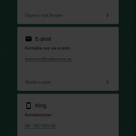
keyboard_arrow_right
Öppna i nytt fönster
email
E-post
Kontakta oss via e-post.
kommun@vallentuna.se
keyboard_arrow_right
Skicka e-post
smartphone
Ring
Kontaktcenter:
08 - 587 850 00