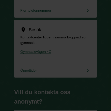
keyboard_arrow_right
Fler telefonnummer
location_on
Besök
Kontaktcenter ligger i samma byggnad som
gymnasiet:
Gymnasievägen 4C
keyboard_arrow_right
Öppettider
Vill du kontakta oss
anonymt?