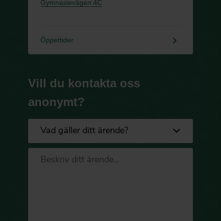
Gymnasievägen 4C
keyboard_arrow_right
Öppettider
Vill du kontakta oss
anonymt?