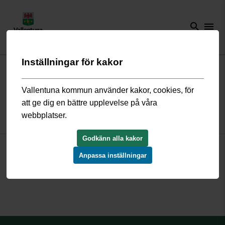
search
menu
Inställningar för kakor
Start
/
Förskola och skola
/
Grundskola och fritidshem
/
Grundskolor i
kommunen
/
Grundskolor i centrala Vallentuna
/
Olympiaskolan
/
Så
här arbetar vi
/
Inflytande och samverkan
/
Skolsamråd
Vallentuna kommun använder kakor, cookies, för
att ge dig en bättre upplevelse på våra
webbplatser.
Skolsamråd
Godkänn alla kakor
Olympiaskolans föräldrasamråd träffas en gång per termin och
Anpassa inställningar
alla vårdnadshavare är välkomna att delta. Syftet med samråd
är att skapa dialog mellan skola och vårdnadshavare.