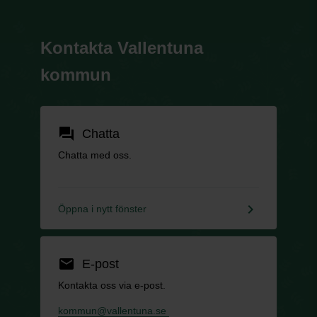
Kontakta Vallentuna
kommun
forum
Chatta
Chatta med oss.
keyboard_arrow_right
Öppna i nytt fönster
email
E-post
Kontakta oss via e-post.
kommun@vallentuna.se