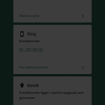
keyboard_arrow_right
Skicka e-post
smartphone
Ring
Kontaktcenter:
08 - 587 850 00
keyboard_arrow_right
Fler telefonnummer
location_on
Besök
Kontaktcenter ligger i samma byggnad som
gymnasiet: