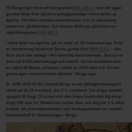
På Berga ägor finns ett litet gravfält
RAÄ 185:1
, men det ligger
ganska långt ifrån gårdens bebyggelseläge i norra delen av
ägorna. Det finns enstaka stensättningar och en stensträng
väster om gårdstomten. Vid infarten till Berga gård finns en
väghållningssten
RAÄ 453:1
.
I östra delen av ägorna, på en udde på 15-meterskurvan, finns
en fornlämning benämnd Sorma gamla tomt
RAÄ 415:1
– den
finns dock inte belagd i det historiska kartmaterialet. Sorma var
ännu på 1500-talet bebyggt och bebott. Sorma brukades som
en utjord till Berga, avhystes i slutet av 1500-talet och Sorma
gamla ägor inkorporerades därefter i Berga ägor.
År 1635 (A10:60-61) bestod Berga av en självägd ensamgård
värderad till 18 öresland, dvs 2 ¼ markland. Det årliga utsädet
uppgick till drygt 19 tunnor och den årliga höskörden låg kring
drygt 100 lass hö. Relationen mellan åker och äng var 1:5 vilket
innebär att animalieproduktion och boskapsskötsel var mycket
betydelsefullt för försörjningen i Berga.