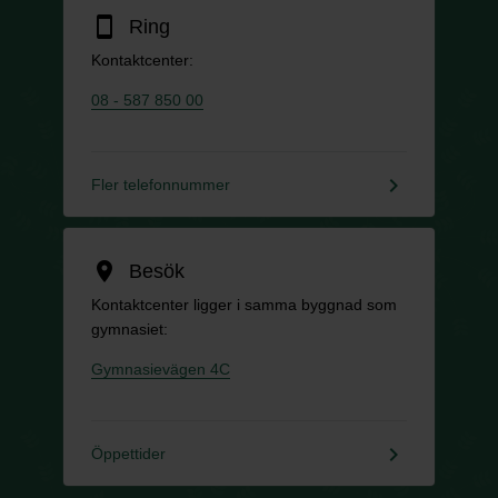
smartphone
Ring
Kontaktcenter:
08 - 587 850 00
keyboard_arrow_right
Fler telefonnummer
location_on
Besök
Kontaktcenter ligger i samma byggnad som
gymnasiet:
Gymnasievägen 4C
keyboard_arrow_right
Öppettider