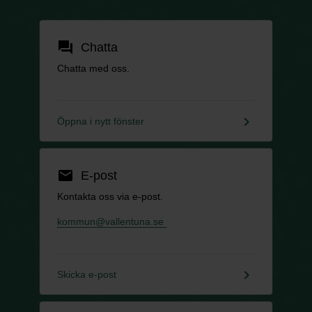
forum
Chatta
Chatta med oss.
keyboard_arrow_right
Öppna i nytt fönster
email
E-post
Kontakta oss via e-post.
kommun@vallentuna.se
keyboard_arrow_right
Skicka e-post