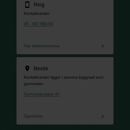
smartphone
Ring
Kontaktcenter:
08 - 587 850 00
keyboard_arrow_right
Fler telefonnummer
location_on
Besök
Kontaktcenter ligger i samma byggnad som
gymnasiet:
Gymnasievägen 4C
keyboard_arrow_right
Öppettider