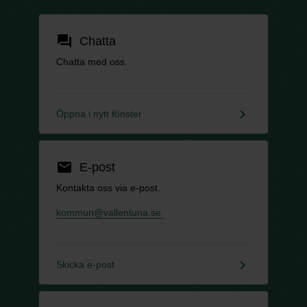
forum
Chatta
Chatta med oss.
keyboard_arrow_right
Öppna i nytt fönster
email
E-post
Kontakta oss via e-post.
kommun@vallentuna.se
keyboard_arrow_right
Skicka e-post