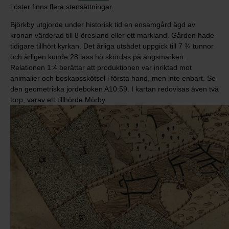
i öster finns flera stensättningar.
Björkby utgjorde under historisk tid en ensamgård ägd av
kronan värderad till 8 öresland eller ett markland. Gården hade
tidigare tillhört kyrkan. Det årliga utsädet uppgick till 7 ¾ tunnor
och årligen kunde 28 lass hö skördas på ängsmarken.
Relationen 1:4 berättar att produktionen var inriktad mot
animalier och boskapsskötsel i första hand, men inte enbart. Se
den geometriska jordeboken A10:59. I kartan redovisas även två
torp, varav ett tillhörde Mörby.