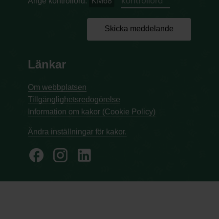
Ange kontrollord:
KM68
Skicka meddelande
Länkar
Om webbplatsen
Tillgänglighetsredogörelse
Information om kakor (Cookie Policy)
Ändra inställningar för kakor.
facebook