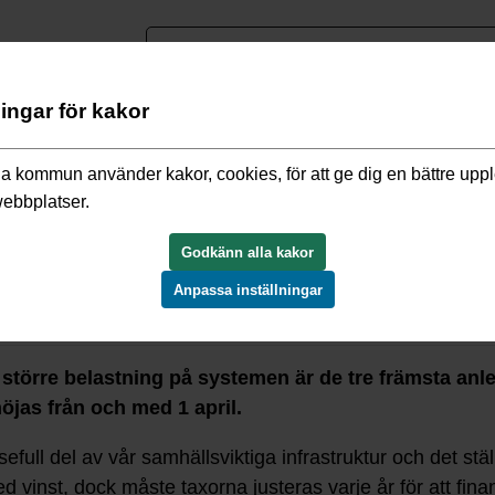
nguage
ningar för kakor
o och miljö
/
Högre avgifter för avlopp och vatten
a kommun använder kakor, cookies, för att ge dig en bättre upp
webbplatser.
 och vatten
Godkänn alla kakor
Anpassa inställningar
 större belastning på systemen är de tre främsta anled
öjas från och med 1 april.
full del av vår samhällsviktiga infrastruktur och det stäl
d vinst, dock måste taxorna justeras varje år för att fina