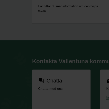
Här hittar du mer information om den höjda
taxan.
Kontakta Vallentuna komm
Chatta
forum
em
Chatta med oss.
K
k