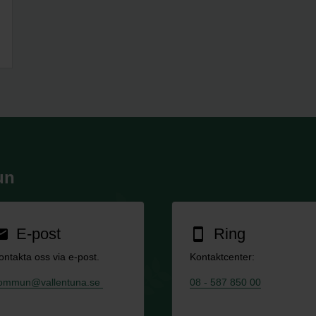
un
E-post
Ring
ail
smartphone
ontakta oss via e-post.
Kontaktcenter:
ommun@vallentuna.se
08 - 587 850 00