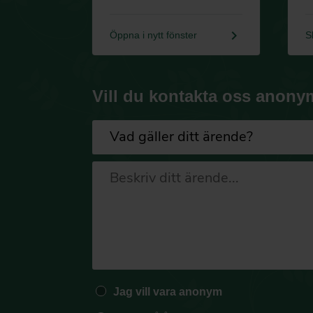
keyboard_arrow_right
Öppna i nytt fönster
S
Vill du kontakta oss anony
Jag vill vara anonym