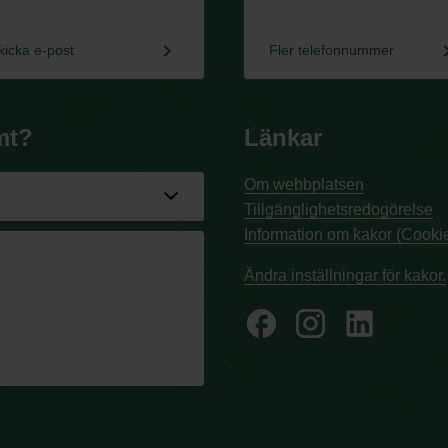
keyboard_arrow_right
keyboard_a
kicka e-post
Fler telefonnummer
mt?
Länkar
Om webbplatsen
Tillgänglighetsredogörelse
Information om kakor (Cookie
Ändra inställningar för kakor.
facebook