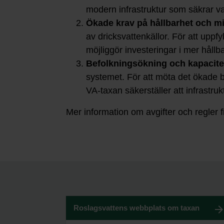
modern infrastruktur som säkrar va
Ökade krav på hållbarhet och mi
av dricksvattenkällor. För att upp
möjliggör investeringar i mer hållb
Befolkningsökning och kapacit
systemet. För att möta det ökade b
VA-taxan säkerställer att infrastru
Mer information om avgifter och regler
Roslagsvattens webbplats om taxan