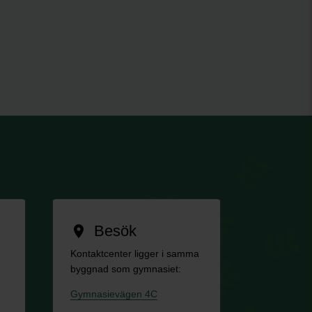
Besök
location_on
Kontaktcenter ligger i samma
byggnad som gymnasiet:
Gymnasievägen 4C