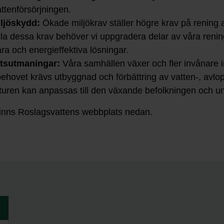
ttenförsörjningen.
ljöskydd:
Ökade miljökrav ställer högre krav på rening
fylla dessa krav behöver vi uppgradera delar av våra reni
ara och energieffektiva lösningar.
etsutmaningar:
Våra samhällen växer och fler invånare i
ehovet krävs utbyggnad och förbättring av vatten-, avlo
kturen kan anpassas till den växande befolkningen och un
 finns Roslagsvattens webbplats nedan.