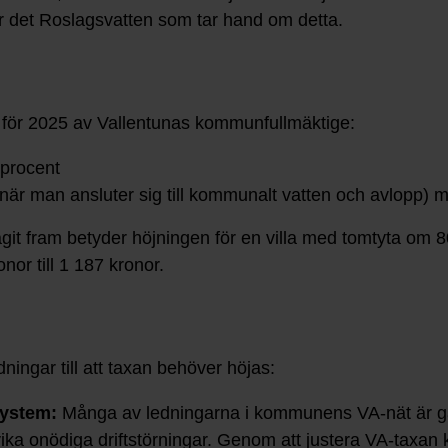
är det Roslagsvatten som tar hand om detta.
för 2025 av Vallentunas kommunfullmäktige:
 procent
när man ansluter sig till kommunalt vatten och avlopp) 
it fram betyder höjningen för en villa med tomtyta om
nor till 1 187 kronor.
ningar till att taxan behöver höjas:
-system:
Många av ledningarna i kommunens VA-nät är g
vika onödiga driftstörningar. Genom att justera VA-taxan 