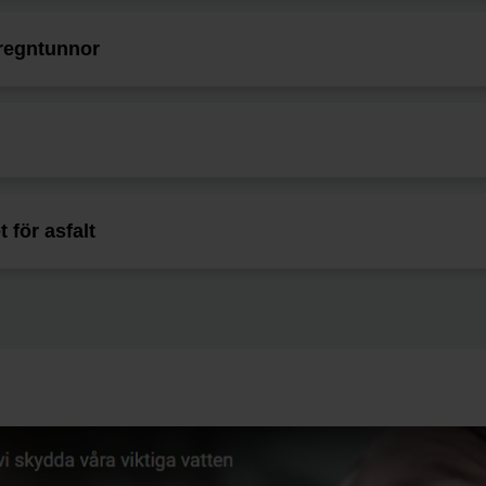
 regntunnor
 för asfalt