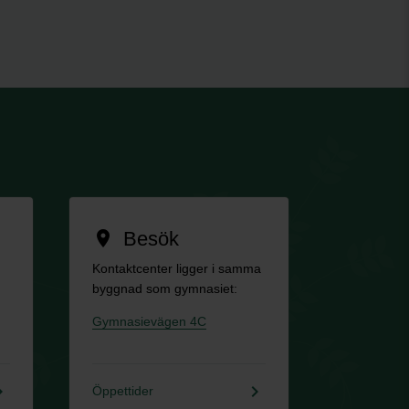
Besök
location_on
Kontaktcenter ligger i samma
byggnad som gymnasiet:
Gymnasievägen 4C
rrow_right
keyboard_arrow_right
Öppettider