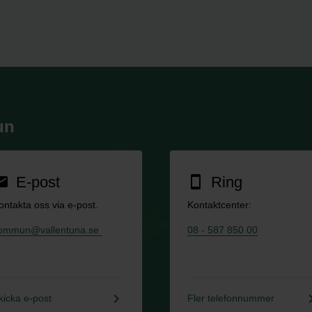
un
E-post
Ring
ail
smartphone
ontakta oss via e-post.
Kontaktcenter:
ommun@vallentuna.se
08 - 587 850 00
keyboard_arrow_right
keyboard_a
kicka e-post
Fler telefonnummer