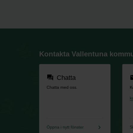
Kontakta Vallentuna komm
Chatta
forum
em
Chatta med oss.
K
k
keyboard_arrow_right
Öppna i nytt fönster
S