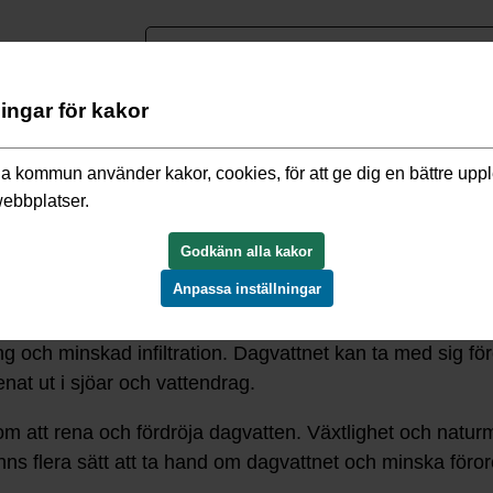
nguage
ningar för kakor
pp
/
Dagvatten
a kommun använder kakor, cookies, för att ge dig en bättre upp
webbplatser.
Godkänn alla kakor
Anpassa inställningar
 från tak, gator, parkeringsplatser och stenläggningar 
ing och minskad infiltration. Dagvattnet kan ta med sig 
enat ut i sjöar och vattendrag.
m att rena och fördröja dagvatten. Växtlighet och naturm
inns flera sätt att ta hand om dagvattnet och minska för