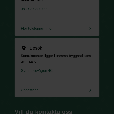
08 - 587 850 00
keyboard_arrow_right
Fler telefonnummer
location_on
Besök
Kontaktcenter ligger i samma byggnad som
gymnasiet:
Gymnasievägen 4C
keyboard_arrow_right
Öppettider
Vill du kontakta oss