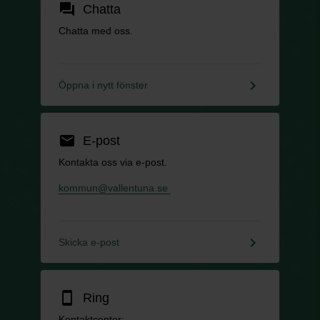
forum
Chatta
Chatta med oss.
keyboard_arrow_right
Öppna i nytt fönster
email
E-post
Kontakta oss via e-post.
kommun@vallentuna.se
keyboard_arrow_right
Skicka e-post
smartphone
Ring
Kontaktcenter: