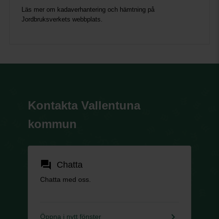
Läs mer om kadaverhantering och hämtning på
Jordbruksverkets webbplats.
Kontakta Vallentuna
kommun
forum
Chatta
Chatta med oss.
keyboard_arrow_right
Öppna i nytt fönster