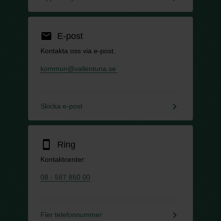
email
E-post
Kontakta oss via e-post.
kommun@vallentuna.se
keyboard_arrow_right
Skicka e-post
smartphone
Ring
Kontaktcenter:
08 - 587 850 00
keyboard_arrow_right
Fler telefonnummer