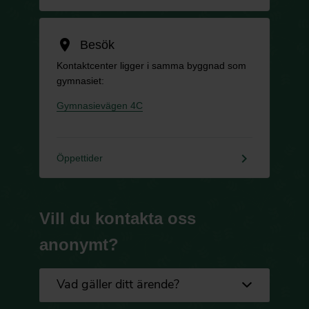
location_on
Besök
Kontaktcenter ligger i samma byggnad som
gymnasiet:
Gymnasievägen 4C
keyboard_arrow_right
Öppettider
Vill du kontakta oss
anonymt?