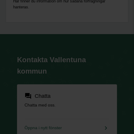
Här finner du information om hur sådana förfrågningar
hanteras.
Kontakta Vallentuna
kommun
forum
Chatta
Chatta med oss.
keyboard_arrow_right
Öppna i nytt fönster