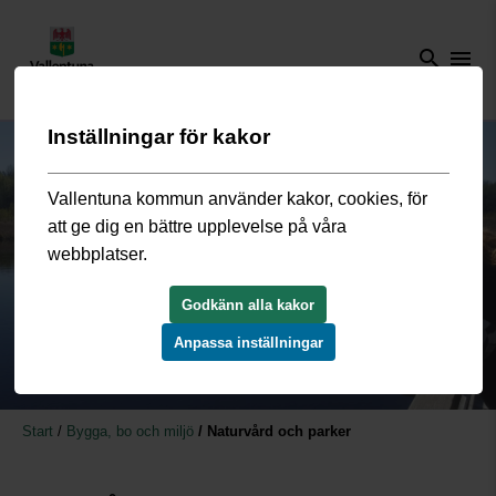
search
menu
Inställningar för kakor
Vallentuna kommun använder kakor, cookies, för
att ge dig en bättre upplevelse på våra
webbplatser.
Godkänn alla kakor
Anpassa inställningar
Start
/
Bygga, bo och miljö
/
Naturvård och parker