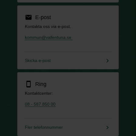
email
E-post
Kontakta oss via e-post.
kommun@vallentuna.se
keyboard_arrow_right
Skicka e-post
smartphone
Ring
Kontaktcenter:
08 - 587 850 00
keyboard_arrow_right
Fler telefonnummer