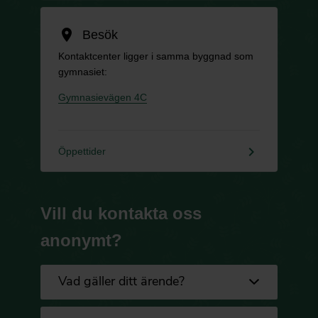
location_on
Besök
Kontaktcenter ligger i samma byggnad som
gymnasiet:
Gymnasievägen 4C
keyboard_arrow_right
Öppettider
Vill du kontakta oss
anonymt?