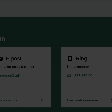
un
E-post
Ring
ail
smartphone
ontakta oss via e-post.
Kontaktcenter:
ommun@vallentuna.se
08 - 587 850 00
keyboard_arrow_right
keyboard_a
kicka e-post
Fler telefonnummer