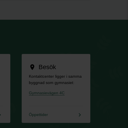
Besök
location_on
Kontaktcenter ligger i samma
byggnad som gymnasiet:
Gymnasievägen 4C
rrow_right
keyboard_arrow_right
Öppettider