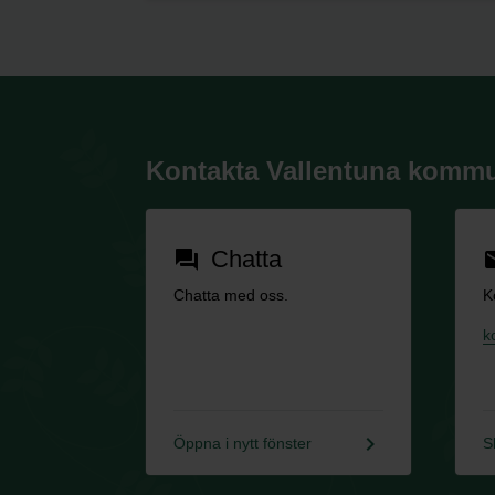
Kontakta Vallentuna komm
Chatta
forum
em
Chatta med oss.
K
k
keyboard_arrow_right
Öppna i nytt fönster
S