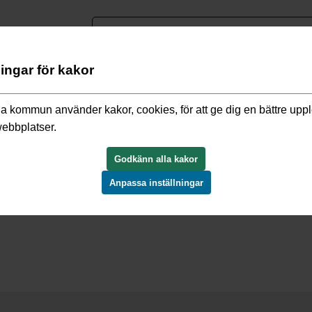
nguage
ningar för kakor
ng, kartor
/
Karttjänster
a kommun använder kakor, cookies, för att ge dig en bättre upp
webbplatser.
Godkänn alla kakor
Anpassa inställningar
 kartor, som du exempelvis kan behöva när du söker bygg