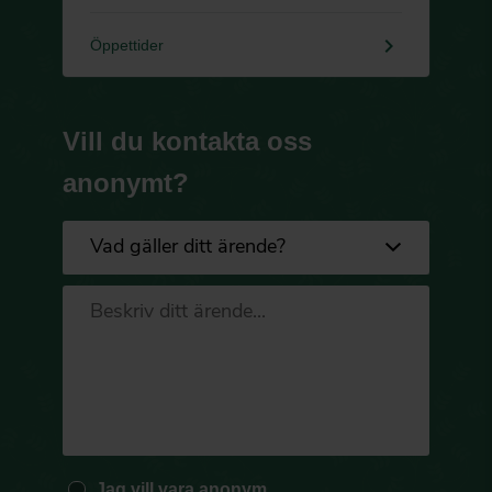
keyboard_arrow_right
Öppettider
Vill du kontakta oss
anonymt?
Jag vill vara anonym