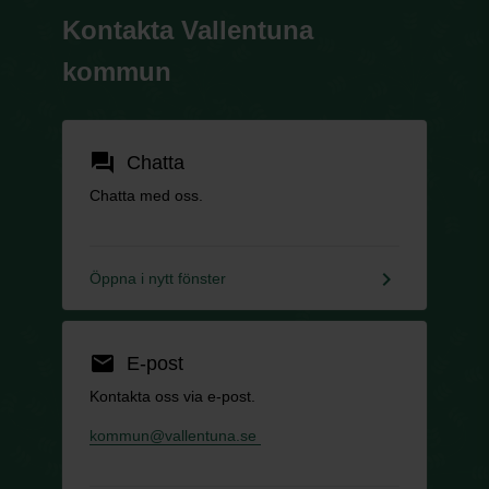
Kontakta Vallentuna
kommun
forum
Chatta
Chatta med oss.
keyboard_arrow_right
Öppna i nytt fönster
email
E-post
Kontakta oss via e-post.
kommun@vallentuna.se