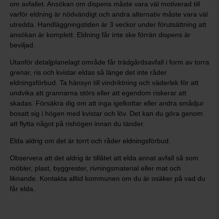
om avfallet. Ansökan om dispens måste vara väl motiverad till
varför eldning är nödvändigt och andra alternativ måste vara väl
utredda. Handläggningstiden är 3 veckor under förutsättning att
ansökan är komplett. Eldning får inte ske förrän dispens är
beviljad.
Utanför detaljplanelagt område får trädgårdsavfall i form av torra
grenar, ris och kvistar eldas så länge det inte råder
eldningsförbud. Ta hänsyn till vindriktning och väderlek för att
undvika att grannarna störs eller att egendom riskerar att
skadas. Försäkra dig om att inga igelkottar eller andra smådjur
bosatt sig i högen med kvistar och löv. Det kan du göra genom
att flytta något på rishögen innan du tänder.
Elda aldrig om det är torrt och råder eldningsförbud.
Observera att det aldrig är tillåtet att elda annat avfall så som
möbler, plast, byggrester, rivningsmaterial eller mat och
liknande. Kontakta alltid kommunen om du är osäker på vad du
får elda.