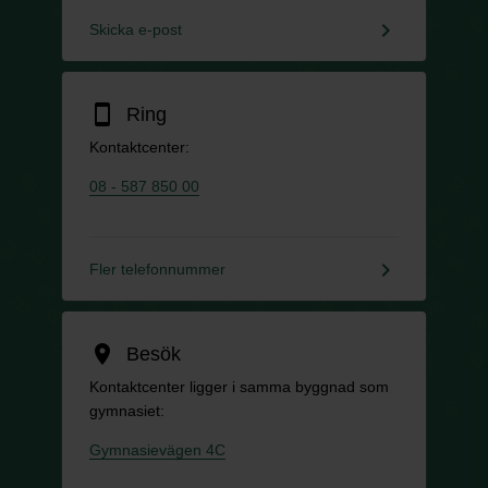
keyboard_arrow_right
Skicka e-post
smartphone
Ring
Kontaktcenter:
08 - 587 850 00
keyboard_arrow_right
Fler telefonnummer
location_on
Besök
Kontaktcenter ligger i samma byggnad som
gymnasiet:
Gymnasievägen 4C