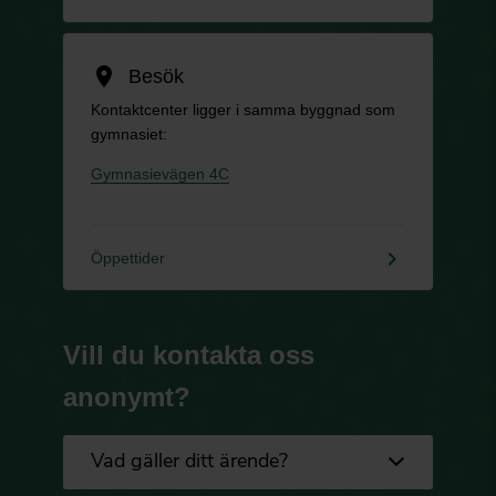
location_on
Besök
Kontaktcenter ligger i samma byggnad som
gymnasiet:
Gymnasievägen 4C
keyboard_arrow_right
Öppettider
Vill du kontakta oss
anonymt?