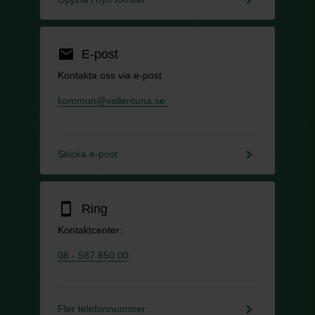
email
E-post
Kontakta oss via e-post.
kommun@vallentuna.se
keyboard_arrow_right
Skicka e-post
smartphone
Ring
Kontaktcenter:
08 - 587 850 00
keyboard_arrow_right
Fler telefonnummer