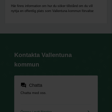
Här finns information om hur du söker tillstånd om du vill
nyttja en offentlig plats som Vallentuna kommun förvaltar.
Kontakta Vallentuna
kommun
forum
Chatta
Chatta med oss.
keyboard_arrow_right
Öppna i nytt fönster