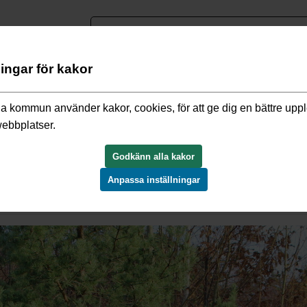
nguage
ningar för kakor
o och miljö
/
Så hämtas matavfallet sommaren 2026
a kommun använder kakor, cookies, för att ge dig en bättre upp
webbplatser.
ommaren 2026
Godkänn alla kakor
Anpassa inställningar