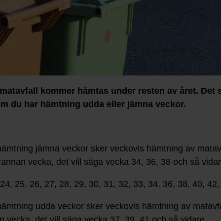
 matavfall kommer hämtas under resten av året. Det s
om du har hämtning udda eller jämna veckor.
hämtning jämna veckor sker veckovis hämtning av matav
rannan vecka, det vill säga vecka 34, 36, 38 och så vidar
4, 25, 26, 27, 28, 29, 30, 31, 32, 33, 34, 36, 38, 40, 42,
ämtning udda veckor sker veckovis hämtning av matavf
n vecka, det vill säga vecka 37, 39, 41 och så vidare.