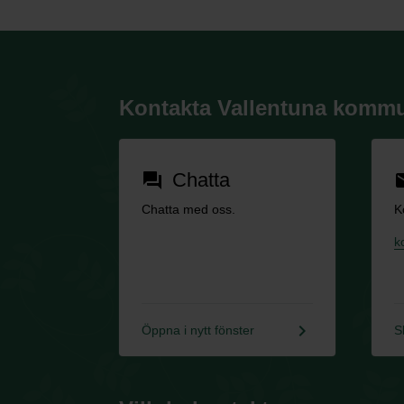
Kontakta Vallentuna komm
Chatta
forum
em
Chatta med oss.
K
k
keyboard_arrow_right
Öppna i nytt fönster
S