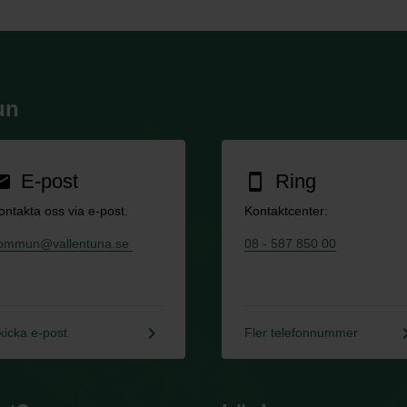
un
E-post
Ring
ail
smartphone
ontakta oss via e-post.
Kontaktcenter:
ommun@vallentuna.se
08 - 587 850 00
keyboard_arrow_right
keyboard_a
kicka e-post
Fler telefonnummer