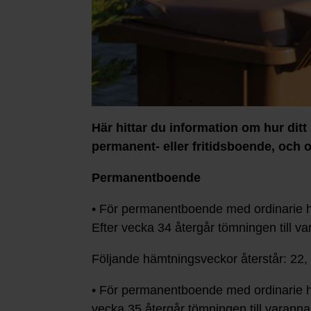
Här hittar du information om hur ditt
permanent- eller fritidsboende, och 
Permanentboende
• För permanentboende med ordinarie 
Efter vecka 34 återgår tömningen till va
Följande hämtningsveckor återstår: 22, 2
• För permanentboende med ordinarie h
vecka 35 återgår tömningen till varanna