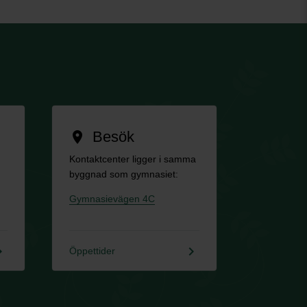
Besök
location_on
Kontaktcenter ligger i samma
byggnad som gymnasiet:
Gymnasievägen 4C
rrow_right
keyboard_arrow_right
Öppettider