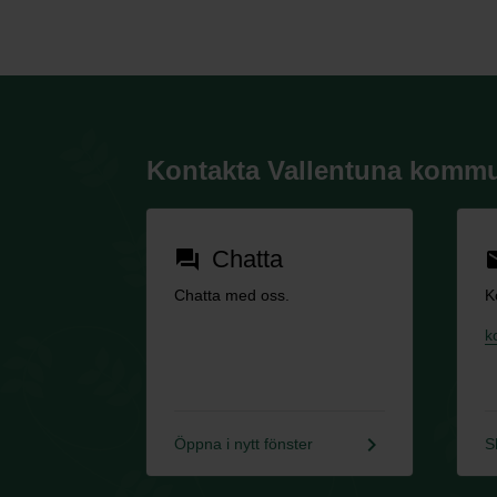
Kontakta Vallentuna komm
Chatta
forum
em
Chatta med oss.
K
k
keyboard_arrow_right
Öppna i nytt fönster
S