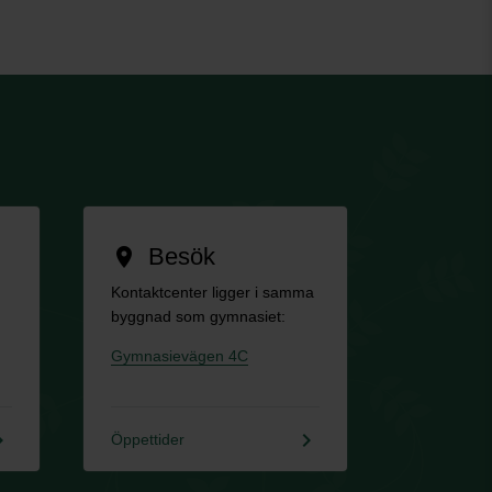
Besök
location_on
Kontaktcenter ligger i samma
byggnad som gymnasiet:
Gymnasievägen 4C
rrow_right
keyboard_arrow_right
Öppettider