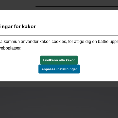
nguage
ningar för kakor
o och miljö
/
"Även det lilla får avloppet att må illa"
a kommun använder kakor, cookies, för att ge dig en bättre upp
webbplatser.
 att må illa"
Godkänn alla kakor
Anpassa inställningar