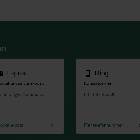
un
E-post
Ring
ail
smartphone
ontakta oss via e-post.
Kontaktcenter:
ommun@vallentuna.se
08 - 587 850 00
keyboard_arrow_right
keyboard_a
kicka e-post
Fler telefonnummer