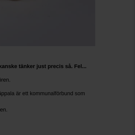
kanske tänker just precis så. Fel...
ören.
. Käppala är ett kommunalförbund som
den.