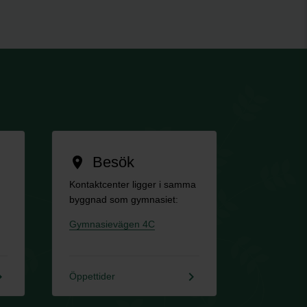
Besök
location_on
Kontaktcenter ligger i samma
byggnad som gymnasiet:
Gymnasievägen 4C
rrow_right
keyboard_arrow_right
Öppettider