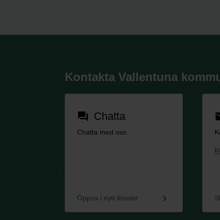
Kontakta Vallentuna komm
Chatta
forum
em
Chatta med oss.
K
k
keyboard_arrow_right
Öppna i nytt fönster
S