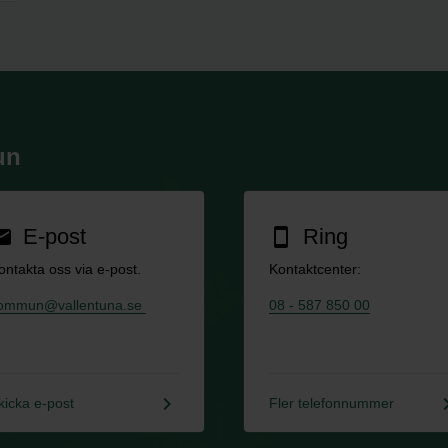
un
E-post
Ring
ail
smartphone
ontakta oss via e-post.
Kontaktcenter:
ommun@vallentuna.se
08 - 587 850 00
keyboard_arrow_right
keyboard_a
kicka e-post
Fler telefonnummer