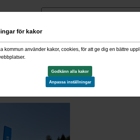
nguage
ningar för kakor
o och miljö
/
Den 5 september togs det första spadtaget av V
a kommun använder kakor, cookies, för att ge dig en bättre upp
webbplatser.
första spadtaget av Villa Kristineber
Godkänn alla kakor
Anpassa inställningar