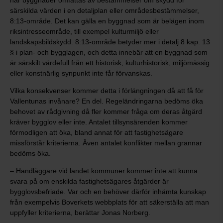
när byggnader omfattas av bestämmelser om skydd för
särskilda värden i en detaljplan eller områdesbestämmelser,
8:13-område. Det kan gälla en byggnad som är belägen inom
riksintresseområde, till exempel kulturmiljö eller
landskapsbildskydd. 8:13-område betyder mer i detalj 8 kap. 13
§ i plan- och bygglagen, och detta innebär att en byggnad som
är särskilt värdefull från ett historisk, kulturhistorisk, miljömässig
eller konstnärlig synpunkt inte får förvanskas.
Vilka konsekvenser kommer detta i förlängningen då att få för
Vallentunas invånare? En del. Regeländringarna bedöms öka
behovet av rådgivning då fler kommer fråga om deras åtgärd
kräver bygglov eller inte. Antalet tillsynsärenden kommer
förmodligen att öka, bland annat för att fastighetsägare
missförstår kriterierna. Även antalet konflikter mellan grannar
bedöms öka.
– Handläggare vid landet kommuner kommer inte att kunna
svara på om enskilda fastighetsägares åtgärder är
bygglovsbefriade. Var och en behöver därför inhämta kunskap
från exempelvis Boverkets webbplats för att säkerställa att man
uppfyller kriterierna, berättar Jonas Norberg.