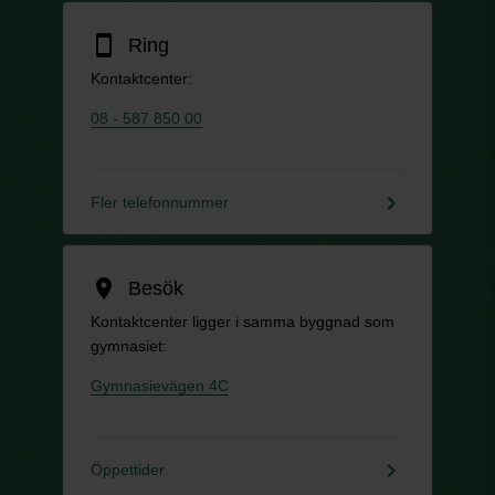
smartphone
Ring
Kontaktcenter:
08 - 587 850 00
keyboard_arrow_right
Fler telefonnummer
location_on
Besök
Kontaktcenter ligger i samma byggnad som
gymnasiet:
Gymnasievägen 4C
keyboard_arrow_right
Öppettider