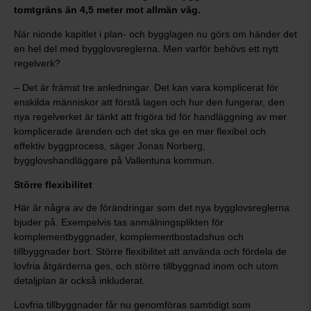
tomtgräns än 4,5 meter mot allmän väg.
När nionde kapitlet i plan- och bygglagen nu görs om händer det
en hel del med bygglovsreglerna. Men varför behövs ett nytt
regelverk?
– Det är främst tre anledningar. Det kan vara komplicerat för
enskilda människor att förstå lagen och hur den fungerar, den
nya regelverket är tänkt att frigöra tid för handläggning av mer
komplicerade ärenden och det ska ge en mer flexibel och
effektiv byggprocess, säger Jonas Norberg,
bygglovshandläggare på Vallentuna kommun.
Större flexibilitet
Här är några av de förändringar som det nya bygglovsreglerna
bjuder på. Exempelvis tas anmälningsplikten för
komplementbyggnader, komplementbostadshus och
tillbyggnader bort. Större flexibilitet att använda och fördela de
lovfria åtgärderna ges, och större tillbyggnad inom och utom
detaljplan är också inkluderat.
Lovfria tillbyggnader får nu genomföras samtidigt som