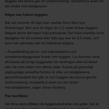
Bygglov ska kunna ges för vindsinredning i bostadshus även om
det strider mot detaljplanen.
Högre mur kräver bygglov
När det kommer till höjd över marken finns flera nya
förändringar. Mur som är högre än 1,2 meter kräver bygglov,
tidigare fanns det ingen höjd preciserad. Det krävs marklov inom
detaljplan för att schakta eller fylla upp mer än 0,5 meter, och
även här saknades det ett höjdvärde tidigare.
– Fasadändring på en- och tvåbostadshus och
komplementbyggnader kräver inte bygglov. Lov kommer dock
att krävas på övriga byggnader om ändringen sker på fasad
eller tak som vetter mot allmän plats. Kravet på planenligt
utgångsläge avskaffas femton år efter att detaljplanens
genomförandetid har gått ut, och bygglov ska kunna ges för
vindsinredning i bostadshus även om det strider
mot detaljplanen, säger Jonas Norberg.
Fler konflikter
Det finns dock tillfällen då bygglovsbefrielse inte gäller. Det är