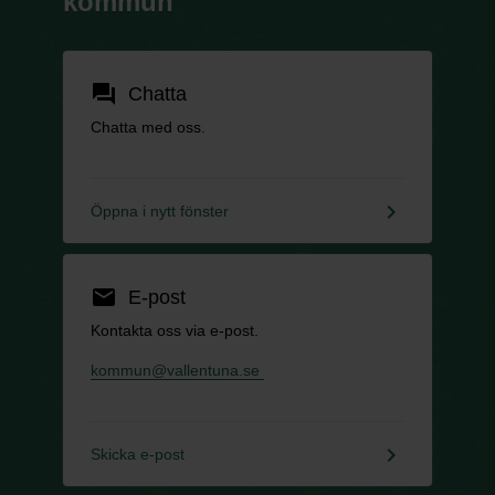
kommun
forum
Chatta
Chatta med oss.
keyboard_arrow_right
Öppna i nytt fönster
email
E-post
Kontakta oss via e-post.
kommun@vallentuna.se
keyboard_arrow_right
Skicka e-post