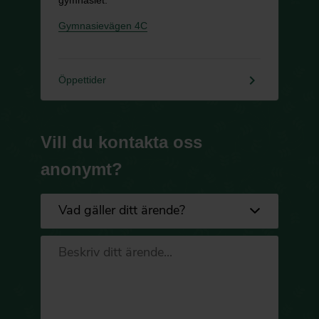
Gymnasievägen 4C
keyboard_arrow_right
Öppettider
Vill du kontakta oss
anonymt?