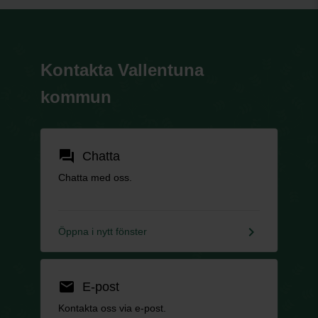
Kontakta Vallentuna
kommun
forum
Chatta
Chatta med oss.
keyboard_arrow_right
Öppna i nytt fönster
email
E-post
Kontakta oss via e-post.