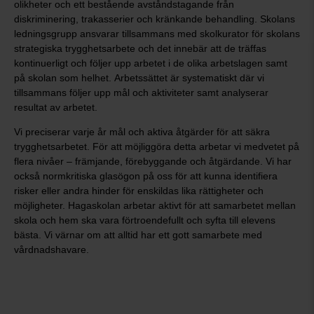
olikheter och ett bestående avståndstagande från
diskriminering, trakasserier och kränkande behandling. Skolans
ledningsgrupp ansvarar tillsammans med skolkurator för skolans
strategiska trygghetsarbete och det innebär att de träffas
kontinuerligt och följer upp arbetet i de olika arbetslagen samt
på skolan som helhet. Arbetssättet är systematiskt där vi
tillsammans följer upp mål och aktiviteter samt analyserar
resultat av arbetet.
Vi preciserar varje år mål och aktiva åtgärder för att säkra
trygghetsarbetet. För att möjliggöra detta arbetar vi medvetet på
flera nivåer – främjande, förebyggande och åtgärdande. Vi har
också normkritiska glasögon på oss för att kunna identifiera
risker eller andra hinder för enskildas lika rättigheter och
möjligheter. Hagaskolan arbetar aktivt för att samarbetet mellan
skola och hem ska vara förtroendefullt och syfta till elevens
bästa. Vi värnar om att alltid har ett gott samarbete med
vårdnadshavare.