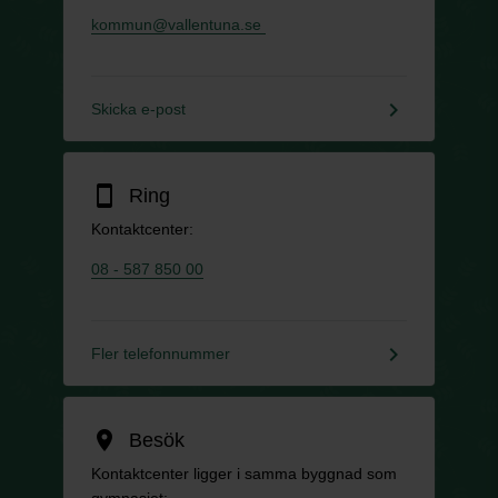
kommun@vallentuna.se
keyboard_arrow_right
Skicka e-post
smartphone
Ring
Kontaktcenter:
08 - 587 850 00
keyboard_arrow_right
Fler telefonnummer
location_on
Besök
Kontaktcenter ligger i samma byggnad som
gymnasiet: