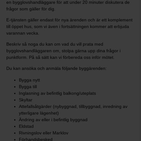
en bygglovshandläggare för att under 20 minuter diskutera de
frågor som gäller för dig.
E-tjänsten gäller endast för nya ärenden och är ett komplement
till öppet hus, som vi även i fortsättningen kommer att erbjuda
varannan vecka.
Beskriv så noga du kan om vad du vill prata med
bygglovshandläggaren om, stolpa gärna upp dina frågor i
punktform. På så sätt kan vi förbereda oss inför mötet.
Du kan ansöka och anmäla följande byggärenden:
Bygga nytt
Bygga till
Inglasning av befintlig balkong/uteplats
Skyltar
Attefallsåtgärder (nybyggnad, tillbyggnad, inredning av
ytterligare lägenhet)
Ändring av eller i befintlig byggnad
Eldstad
Rivningslov eller Marklov
Förhandsbesked