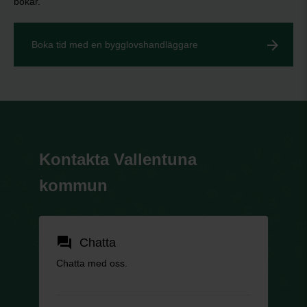
bokar.
Boka tid med en bygglovshandläggare
Kontakta Vallentuna
kommun
forum
Chatta
Chatta med oss.