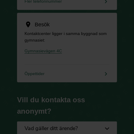
keyboard_arrow_right
Fler telefonnummer
location_on
Besök
Kontaktcenter ligger i samma byggnad som
gymnasiet:
Gymnasievägen 4C
keyboard_arrow_right
Öppettider
Vill du kontakta oss
anonymt?