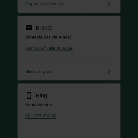
keyboard_arrow_right
Öppna i nytt fönster
email
E-post
Kontakta oss via e-post.
kommun@vallentuna.se
keyboard_arrow_right
Skicka e-post
smartphone
Ring
Kontaktcenter:
08 - 587 850 00