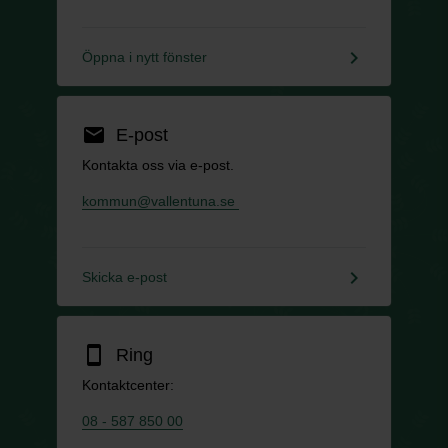
keyboard_arrow_right
Öppna i nytt fönster
email
E-post
Kontakta oss via e-post.
kommun@vallentuna.se
keyboard_arrow_right
Skicka e-post
smartphone
Ring
Kontaktcenter:
08 - 587 850 00