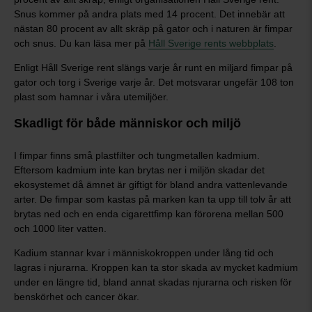
Snus kommer på andra plats med 14 procent. Det innebär att
nästan 80 procent av allt skräp på gator och i naturen är fimpar
och snus. Du kan läsa mer på
Håll Sverige rents webbplats
.
Enligt Håll Sverige rent slängs varje år runt en miljard fimpar på
gator och torg i Sverige varje år. Det motsvarar ungefär 108 ton
plast som hamnar i våra utemiljöer.
Skadligt för både människor och miljö
I fimpar finns små plastfilter och tungmetallen kadmium.
Eftersom kadmium inte kan brytas ner i miljön skadar det
ekosystemet då ämnet är giftigt för bland andra vattenlevande
arter. De fimpar som kastas på marken kan ta upp till tolv år att
brytas ned och en enda cigarettfimp kan förorena mellan 500
och 1000 liter vatten.
Kadium stannar kvar i människokroppen under lång tid och
lagras i njurarna. Kroppen kan ta stor skada av mycket kadmium
under en längre tid, bland annat skadas njurarna och risken för
benskörhet och cancer ökar.