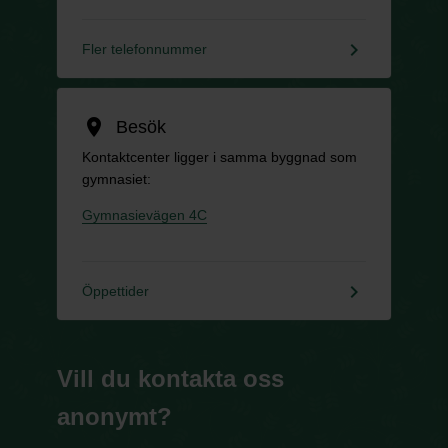
keyboard_arrow_right
Fler telefonnummer
location_on
Besök
Kontaktcenter ligger i samma byggnad som
gymnasiet:
Gymnasievägen 4C
keyboard_arrow_right
Öppettider
Vill du kontakta oss
anonymt?