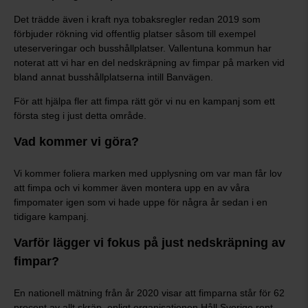
Det trädde även i kraft nya tobaksregler redan 2019 som
förbjuder rökning vid offentlig platser såsom till exempel
uteserveringar och busshållplatser. Vallentuna kommun har
noterat att vi har en del nedskräpning av fimpar på marken vid
bland annat busshållplatserna intill Banvägen.
För att hjälpa fler att fimpa rätt gör vi nu en kampanj som ett
första steg i just detta område.
Vad kommer vi göra?
Vi kommer foliera marken med upplysning om var man får lov
att fimpa och vi kommer även montera upp en av våra
fimpomater igen som vi hade uppe för några år sedan i en
tidigare kampanj.
Varför lägger vi fokus på just nedskräpning av
fimpar?
En nationell mätning från år 2020 visar att fimparna står för 62
procent av allt skräp, enligt organisationen Håll Sverige rent.