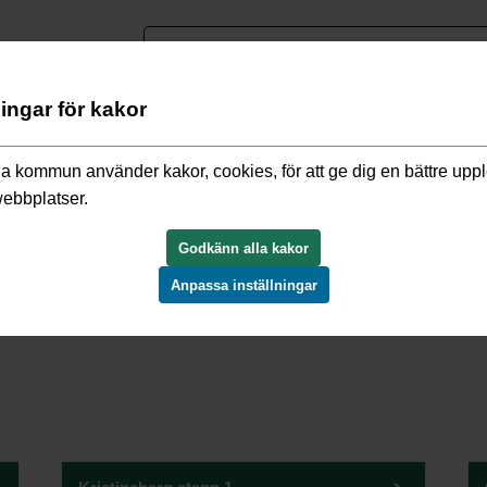
nguage
ningar för kakor
ntliga lokaler
/
Markanvisningar
/
Avslutade markanvisningar
a kommun använder kakor, cookies, för att ge dig en bättre upp
webbplatser.
ar
Godkänn alla kakor
Anpassa inställningar