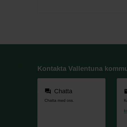
Kontakta Vallentuna komm
Chatta
forum
em
Chatta med oss.
K
k