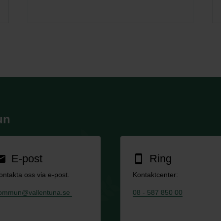
un
E-post
Ring
ail
smartphone
ontakta oss via e-post.
Kontaktcenter:
ommun@vallentuna.se
08 - 587 850 00