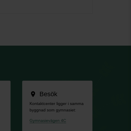
Besök
location_on
Kontaktcenter ligger i samma
byggnad som gymnasiet:
Gymnasievägen 4C