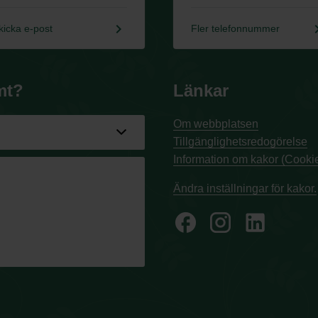
keyboard_arrow_right
keyboard_a
kicka e-post
Fler telefonnummer
mt?
Länkar
Om webbplatsen
Tillgänglighetsredogörelse
Information om kakor (Cookie
Ändra inställningar för kakor.
facebook