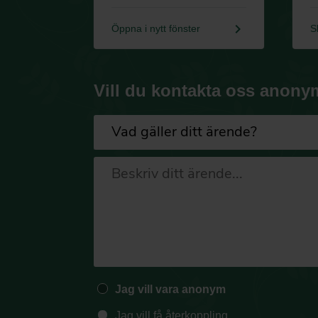
keyboard_arrow_right
Öppna i nytt fönster
S
Vill du kontakta oss anony
Jag vill vara anonym
Jag vill få återkoppling