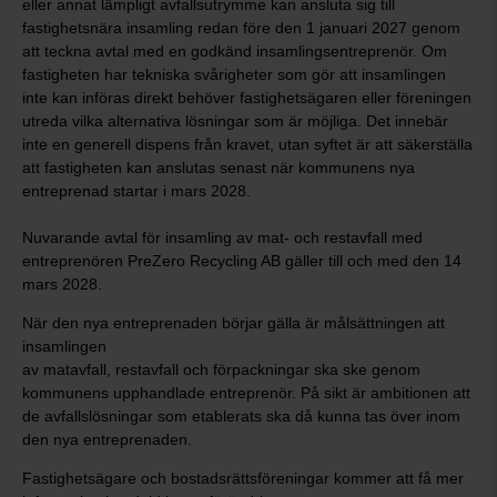
eller annat lämpligt avfallsutrymme kan ansluta sig till
fastighetsnära insamling redan före den 1 januari 2027 genom
att teckna avtal med en godkänd insamlingsentreprenör. Om
fastigheten har tekniska svårigheter som gör att insamlingen
inte kan införas direkt behöver fastighetsägaren eller föreningen
utreda vilka alternativa lösningar som är möjliga. Det innebär
inte en generell dispens från kravet, utan syftet är att säkerställa
att fastigheten kan anslutas senast när kommunens nya
entreprenad startar i mars 2028.
Nuvarande avtal för insamling av mat- och restavfall med
entreprenören PreZero Recycling AB gäller till och med den 14
mars 2028.
När den nya entreprenaden börjar gälla är målsättningen att
insamlingen
av matavfall, restavfall och förpackningar ska ske genom
kommunens upphandlade entreprenör. På sikt är ambitionen att
de avfallslösningar som etablerats ska då kunna tas över inom
den nya entreprenaden.
Fastighetsägare och bostadsrättsföreningar kommer att få mer