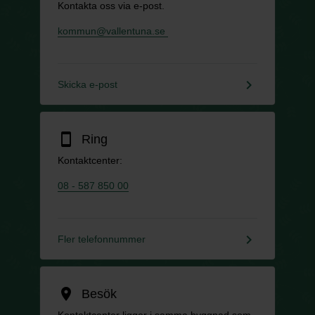
Kontakta oss via e-post.
kommun@vallentuna.se
keyboard_arrow_right
Skicka e-post
smartphone
Ring
Kontaktcenter:
08 - 587 850 00
keyboard_arrow_right
Fler telefonnummer
location_on
Besök
Kontaktcenter ligger i samma byggnad som