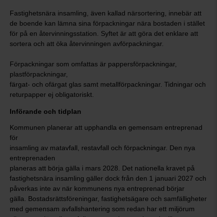
Fastighetsnära insamling, även kallad närsortering, innebär att
de boende kan lämna sina förpackningar nära bostaden i stället
för på en återvinningsstation. Syftet är att göra det enklare att
sortera och att öka återvinningen avförpackningar.
Förpackningar som omfattas är pappersförpackningar,
plastförpackningar,
färgat- och ofärgat glas samt metallförpackningar. Tidningar och
returpapper ej obligatoriskt.
Införande och tidplan
Kommunen planerar att upphandla en gemensam entreprenad
för
insamling av matavfall, restavfall och förpackningar. Den nya
entreprenaden
planeras att börja gälla i mars 2028. Det nationella kravet på
fastighetsnära insamling gäller dock från den 1 januari 2027 och
påverkas inte av när kommunens nya entreprenad börjar
gälla. Bostadsrättsföreningar, fastighetsägare och samfälligheter
med gemensam avfallshantering som redan har ett miljörum