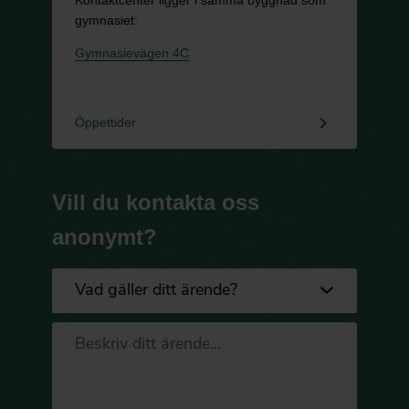
gymnasiet:
Gymnasievägen 4C
keyboard_arrow_right
Öppettider
Vill du kontakta oss
anonymt?