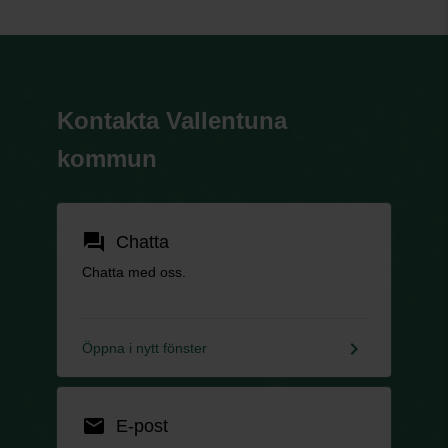
Kontakta Vallentuna
kommun
forum
Chatta
Chatta med oss.
keyboard_arrow_right
Öppna i nytt fönster
email
E-post