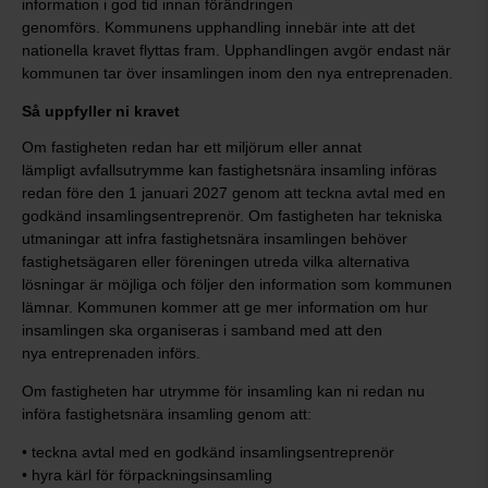
information i god tid innan förändringen
genomförs. Kommunens upphandling innebär inte att det
nationella kravet flyttas fram. Upphandlingen avgör endast när
kommunen tar över insamlingen inom den nya entreprenaden.
Så uppfyller ni kravet
Om fastigheten redan har ett miljörum eller annat
lämpligt avfallsutrymme kan fastighetsnära insamling införas
redan före den 1 januari 2027 genom att teckna avtal med en
godkänd insamlingsentreprenör. Om fastigheten har tekniska
utmaningar att infra fastighetsnära insamlingen behöver
fastighetsägaren eller föreningen utreda vilka alternativa
lösningar är möjliga och följer den information som kommunen
lämnar. Kommunen kommer att ge mer information om hur
insamlingen ska organiseras i samband med att den
nya entreprenaden införs.
Om fastigheten har utrymme för insamling kan ni redan nu
införa fastighetsnära insamling genom att:
• teckna avtal med en godkänd insamlingsentreprenör
• hyra kärl för förpackningsinsamling