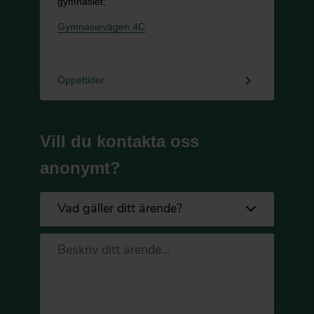
gymnasiet:
Gymnasievägen 4C
keyboard_arrow_right
Öppettider
Vill du kontakta oss
anonymt?