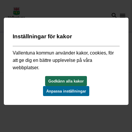
search
menu
Inställningar för kakor
Start
/
Bygga, bo och miljö
/
Översiktsplan och detaljplaner
/
Gällande
detaljplaner
/
Bällsta S740321
Vallentuna kommun använder kakor, cookies, för
att ge dig en bättre upplevelse på våra
Detaljplan Bällsta S740321
webbplatser.
Godkänn alla kakor
39§ Byggnadslagen.pdf
S740321_beskrivning.pdf
Anpassa inställningar
S740321_plankarta.pdf