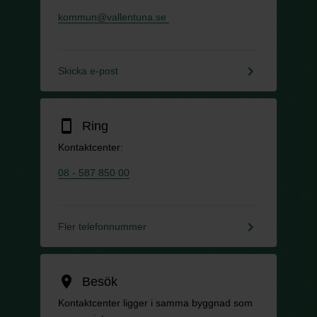
kommun@vallentuna.se
keyboard_arrow_right
Skicka e-post
smartphone
Ring
Kontaktcenter:
08 - 587 850 00
keyboard_arrow_right
Fler telefonnummer
location_on
Besök
Kontaktcenter ligger i samma byggnad som