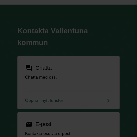
Kontakta Vallentuna
kommun
forum
Chatta
Chatta med oss.
keyboard_arrow_right
Öppna i nytt fönster
email
E-post
Kontakta oss via e-post.