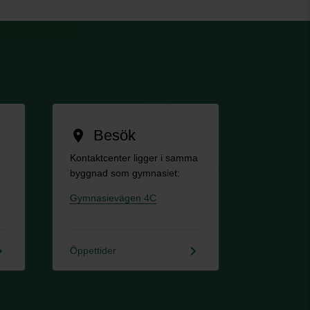
Besök
location_on
Kontaktcenter ligger i samma
byggnad som gymnasiet:
Gymnasievägen 4C
rrow_right
keyboard_arrow_right
Öppettider