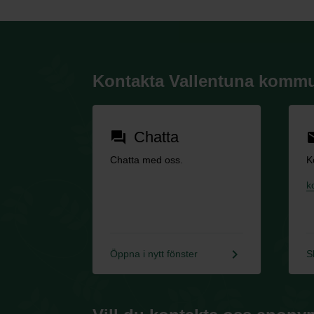
Kontakta Vallentuna komm
Chatta
forum
em
Chatta med oss.
K
k
keyboard_arrow_right
Öppna i nytt fönster
S