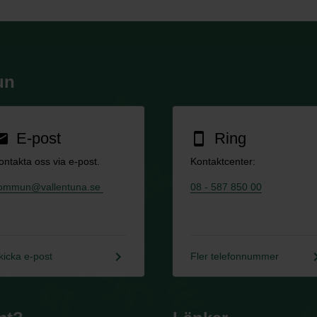
un
E-post
Ring
ail
smartphone
ontakta oss via e-post.
Kontaktcenter:
ommun@vallentuna.se
08 - 587 850 00
keyboard_arrow_right
keyboard_a
kicka e-post
Fler telefonnummer