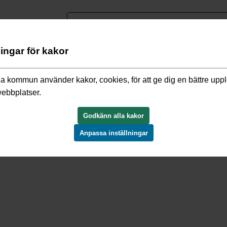
nguage
ningar för kakor
h detaljplaner
/
Gällande detaljplaner
/
Nyby D20041203
a kommun använder kakor, cookies, för att ge dig en bättre upp
webbplatser.
03
Godkänn alla kakor
Anpassa inställningar