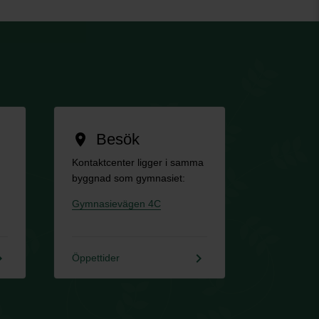
Besök
location_on
Kontaktcenter ligger i samma
byggnad som gymnasiet:
Gymnasievägen 4C
rrow_right
keyboard_arrow_right
Öppettider