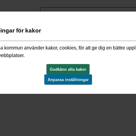
nguage
ningar för kakor
h detaljplaner
/
Gällande detaljplaner
/
Rosengården Östra S6
a kommun använder kakor, cookies, för att ge dig en bättre upp
webbplatser.
Ö S690522
Godkänn alla kakor
Anpassa inställningar