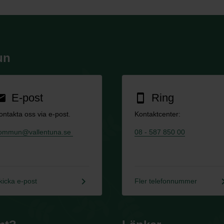
un
E-post
Ring
ail
smartphone
ontakta oss via e-post.
Kontaktcenter:
ommun@vallentuna.se
08 - 587 850 00
keyboard_arrow_right
keyboard_a
kicka e-post
Fler telefonnummer