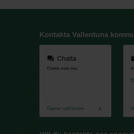
Kontakta Vallentuna komm
Chatta
forum
em
Chatta med oss.
K
k
keyboard_arrow_right
Öppna i nytt fönster
S