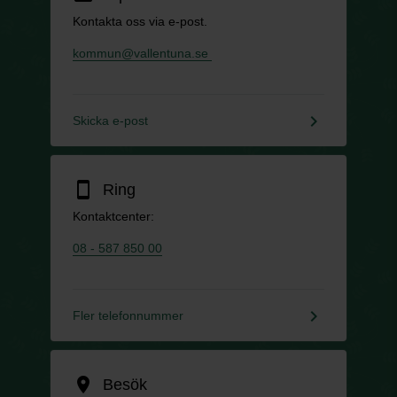
Kontakta oss via e-post.
kommun@vallentuna.se
keyboard_arrow_right
Skicka e-post
smartphone
Ring
Kontaktcenter:
08 - 587 850 00
keyboard_arrow_right
Fler telefonnummer
location_on
Besök