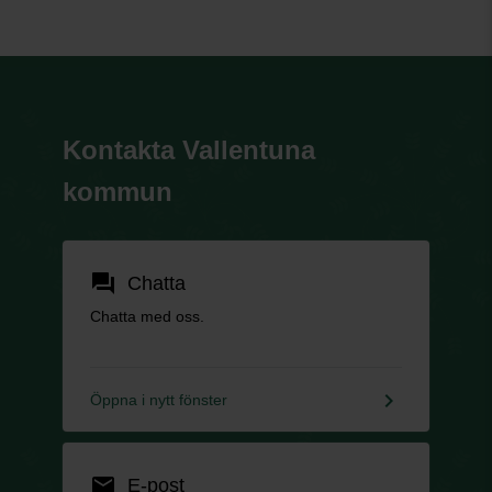
Kontakta Vallentuna
kommun
forum
Chatta
Chatta med oss.
keyboard_arrow_right
Öppna i nytt fönster
email
E-post