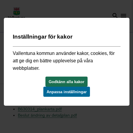
search
menu
Inställningar för kakor
Start
/
Bygga, bo och miljö
/
Översiktsplan och detaljplaner
/
Gällande
detaljplaner
/
Bällsta, Björnbodaomr B630314
Vallentuna kommun använder kakor, cookies, för
att ge dig en bättre upplevelse på våra
Detaljplan Bällsta, Björnbodaomr
webbplatser.
B630314
Godkänn alla kakor
Anpassa inställningar
39§ Byggnadslagen.pdf
B630314_beskrivning.pdf
B630314_plankarta.pdf
Beslut ändring av detaljplan.pdf