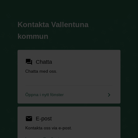
Kontakta Vallentuna
kommun
forum
Chatta
Chatta med oss.
keyboard_arrow_right
Öppna i nytt fönster
email
E-post
Kontakta oss via e-post.