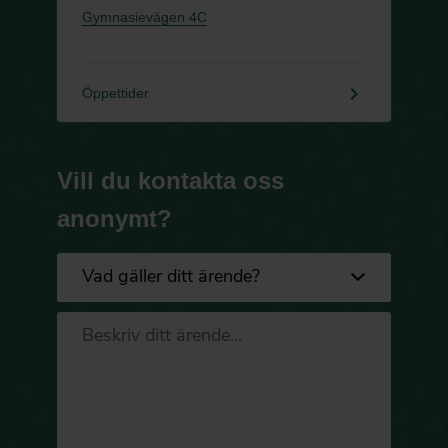
Gymnasievägen 4C
keyboard_arrow_right
Öppettider
Vill du kontakta oss
anonymt?