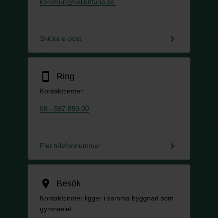
kommun@vallentuna.se
keyboard_arrow_right
Skicka e-post
smartphone
Ring
Kontaktcenter:
08 - 587 850 00
keyboard_arrow_right
Fler telefonnummer
location_on
Besök
Kontaktcenter ligger i samma byggnad som
gymnasiet: