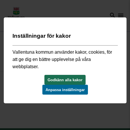
search
menu
Inställningar för kakor
Start
/
Bygga, bo och miljö
/
Översiktsplan och detaljplaner
/
Gällande
detaljplaner
/
Åbyområdet Norra S790426
Vallentuna kommun använder kakor, cookies, för
att ge dig en bättre upplevelse på våra
Detaljplan N Åbyområdet S790426
webbplatser.
Godkänn alla kakor
39§ Byggnadslagen.pdf
S790426_beskrivning.pdf
Anpassa inställningar
S790426_plankarta.pdf