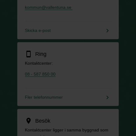
kommun@vallentuna.se
keyboard_arrow_right
Skicka e-post
smartphone
Ring
Kontaktcenter:
08 - 587 850 00
keyboard_arrow_right
Fler telefonnummer
location_on
Besök
Kontaktcenter ligger i samma byggnad som