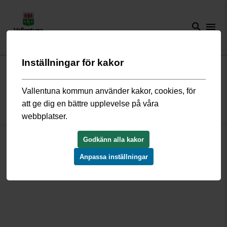
search
menu
Inställningar för kakor
Start
/
Bygga, bo och miljö
/
Översiktsplan och detaljplaner
/
Gällande
detaljplaner
/
Ormsta Norra S730719
Vallentuna kommun använder kakor, cookies, för
att ge dig en bättre upplevelse på våra
Detaljplan Norra Ormsta S730719
webbplatser.
Godkänn alla kakor
39§ Byggnadslagen.pdf
S730719_beskrivning.pdf
Anpassa inställningar
S730719_plankarta.pdf