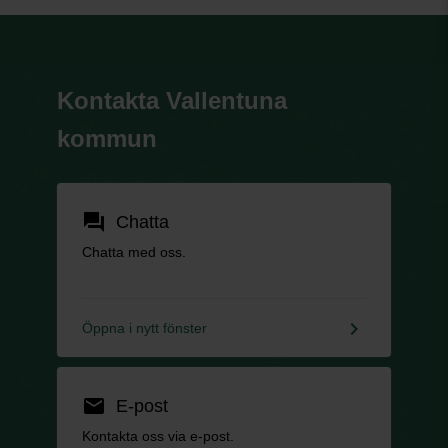
Kontakta Vallentuna
kommun
forum
Chatta
Chatta med oss.
keyboard_arrow_right
Öppna i nytt fönster
email
E-post
Kontakta oss via e-post.