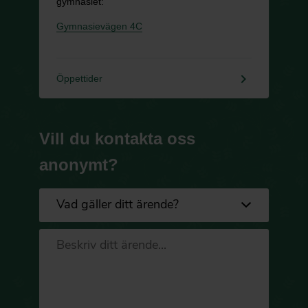
gymnasiet:
Gymnasievägen 4C
keyboard_arrow_right
Öppettider
Vill du kontakta oss
anonymt?