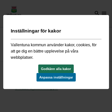
search
menu
Inställningar för kakor
Start
/
Bygga, bo och miljö
/
Översiktsplan och detaljplaner
/
Gällande
detaljplaner
/
Ormsta Östra S781115-1
Vallentuna kommun använder kakor, cookies, för
att ge dig en bättre upplevelse på våra
Detaljplan Ö Ormsta S781115-1
webbplatser.
Godkänn alla kakor
39§ Byggnadslagen.pdf
S781115-1blad1_plankarta.pdf
Anpassa inställningar
S781115-1blad2_plankarta.pdf
S781115-1_beskrivning.pdf