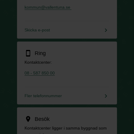
kommun@vallentuna.se
keyboard_arrow_right
Skicka e-post
smartphone
Ring
Kontaktcenter:
08 - 587 850 00
keyboard_arrow_right
Fler telefonnummer
location_on
Besök
Kontaktcenter ligger i samma byggnad som