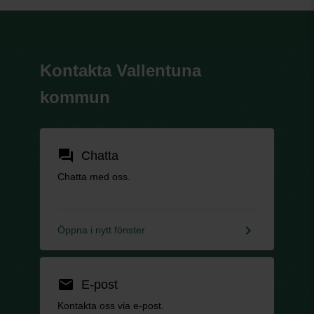
Kontakta Vallentuna
kommun
forum
Chatta
Chatta med oss.
keyboard_arrow_right
Öppna i nytt fönster
email
E-post
Kontakta oss via e-post.