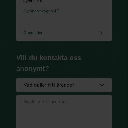
gymnasiet:
Gymnasievägen 4C
keyboard_arrow_right
Öppettider
Vill du kontakta oss
anonymt?