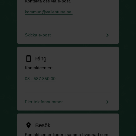
Kontakta oss via e-post.
kommun@vallentuna.se
keyboard_arrow_right
Skicka e-post
smartphone
Ring
Kontaktcenter:
08 - 587 850 00
keyboard_arrow_right
Fler telefonnummer
location_on
Besök
Kontaktcenter ligger i samma byggnad som