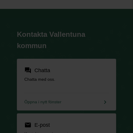
Kontakta Vallentuna
kommun
forum
Chatta
Chatta med oss.
keyboard_arrow_right
Öppna i nytt fönster
email
E-post