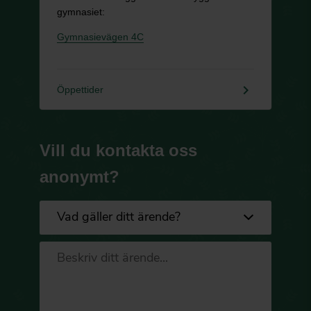
gymnasiet:
Gymnasievägen 4C
keyboard_arrow_right
Öppettider
Vill du kontakta oss
anonymt?