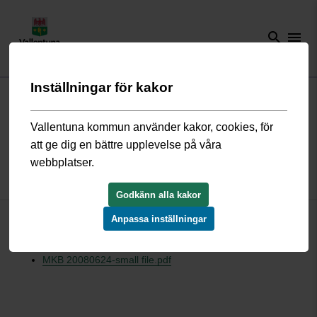
search
menu
Inställningar för kakor
Start
/
Bygga, bo och miljö
/
Översiktsplan och detaljplaner
/
Gällande
detaljplaner
/
Rosenkälla golfbana D20090616
Vallentuna kommun använder kakor, cookies, för
att ge dig en bättre upplevelse på våra
Detaljplan Rosenkälla golfbana
webbplatser.
D20090616
Godkänn alla kakor
Anpassa inställningar
D20090616_beskrivning.pdf
D20090616_plankarta.pdf
MKB 20080624-small file.pdf