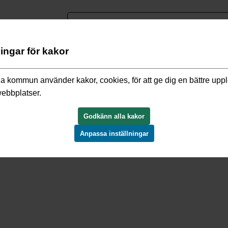
nguage
ningar för kakor
h detaljplaner
/
Gällande detaljplaner
/
Lindholmen Sydöstra 
a kommun använder kakor, cookies, för att ge dig en bättre upp
webbplatser.
n S781214
Godkänn alla kakor
Anpassa inställningar