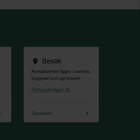
Besök
location_on
Kontaktcenter ligger i samma
byggnad som gymnasiet:
Gymnasievägen 4C
rrow_right
keyboard_arrow_right
Öppettider