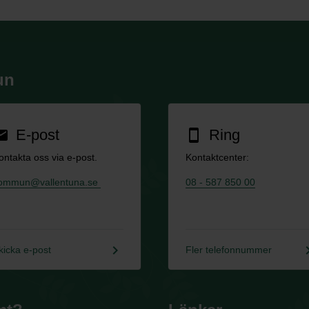
un
E-post
Ring
ail
smartphone
ontakta oss via e-post.
Kontaktcenter:
ommun@vallentuna.se
08 - 587 850 00
keyboard_arrow_right
keyboard_a
kicka e-post
Fler telefonnummer