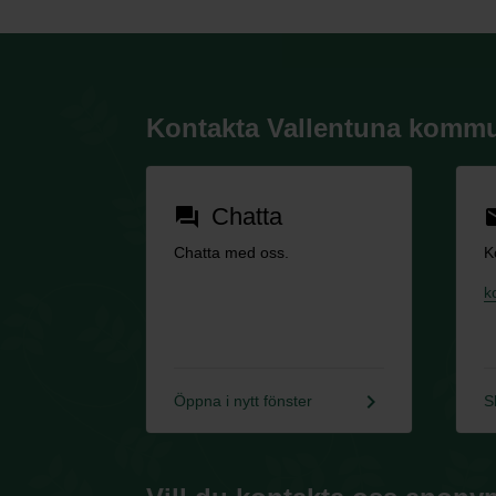
Kontakta Vallentuna komm
Chatta
forum
em
Chatta med oss.
K
k
keyboard_arrow_right
Öppna i nytt fönster
S