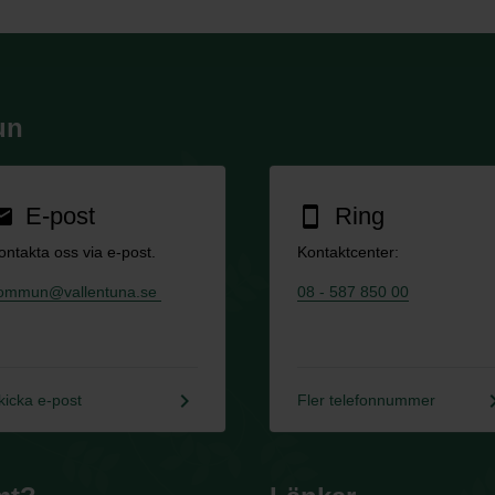
un
E-post
Ring
ail
smartphone
ontakta oss via e-post.
Kontaktcenter:
ommun@vallentuna.se
08 - 587 850 00
keyboard_arrow_right
keyboard_a
kicka e-post
Fler telefonnummer