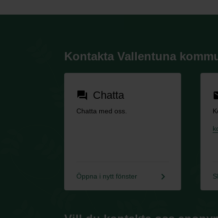
Kontakta Vallentuna komm
Chatta
forum
em
Chatta med oss.
K
k
keyboard_arrow_right
Öppna i nytt fönster
S