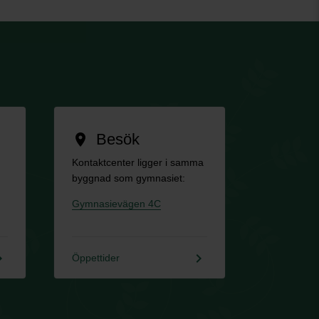
Besök
location_on
Kontaktcenter ligger i samma
byggnad som gymnasiet:
Gymnasievägen 4C
rrow_right
keyboard_arrow_right
Öppettider