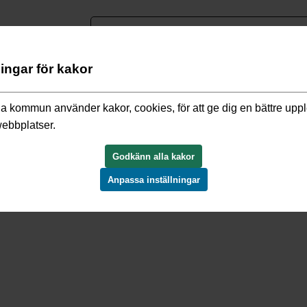
nguage
ningar för kakor
h detaljplaner
/
Gällande detaljplaner
/
Upprätta-Lingsberg B
a kommun använder kakor, cookies, för att ge dig en bättre upp
webbplatser.
sberg B570513
Godkänn alla kakor
Anpassa inställningar