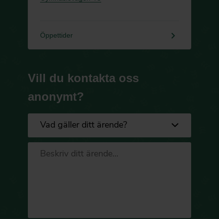
keyboard_arrow_right
Öppettider
Vill du kontakta oss
anonymt?