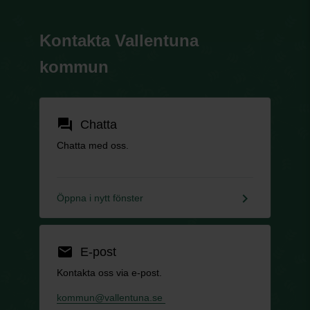
Kontakta Vallentuna
kommun
forum
Chatta
Chatta med oss.
keyboard_arrow_right
Öppna i nytt fönster
email
E-post
Kontakta oss via e-post.
kommun@vallentuna.se