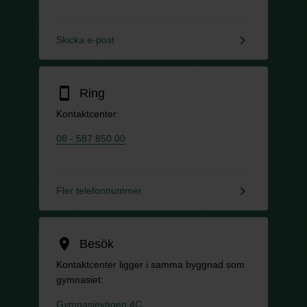
keyboard_arrow_right
Skicka e-post
smartphone
Ring
Kontaktcenter:
08 - 587 850 00
keyboard_arrow_right
Fler telefonnummer
location_on
Besök
Kontaktcenter ligger i samma byggnad som
gymnasiet:
Gymnasievägen 4C