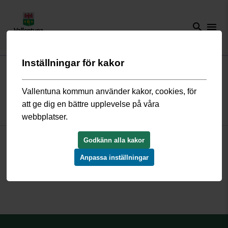
search
menu
Inställningar för kakor
Start
/
Bygga, bo och miljö
/
Översiktsplan och detaljplaner
/
Gällande
detaljplaner
/
Vallbostrand D20020507
Vallentuna kommun använder kakor, cookies, för
att ge dig en bättre upplevelse på våra
Detaljplan Vallbostrand D20020507
webbplatser.
Godkänn alla kakor
D20020507_beskrivning.pdf
D20020507_plankarta.pdf
Anpassa inställningar