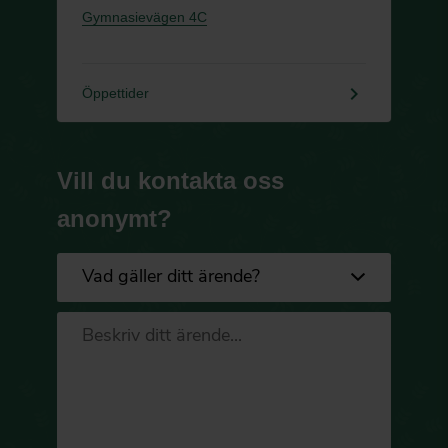
Gymnasievägen 4C
keyboard_arrow_right
Öppettider
Vill du kontakta oss
anonymt?