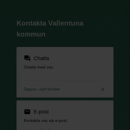
Kontakta Vallentuna
kommun
forum
Chatta
Chatta med oss.
keyboard_arrow_right
Öppna i nytt fönster
email
E-post
Kontakta oss via e-post.