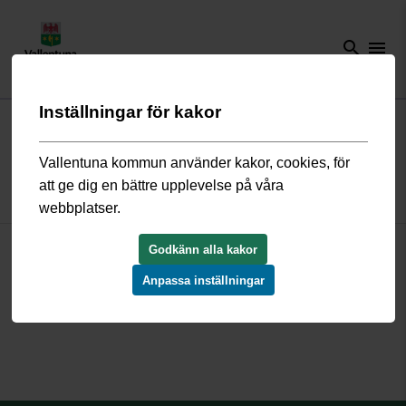
search
menu
Inställningar för kakor
Start
/
Bygga, bo och miljö
/
Översiktsplan och detaljplaner
/
Gällande
detaljplaner
/
Västanberga D990204
Vallentuna kommun använder kakor, cookies, för
att ge dig en bättre upplevelse på våra
Detaljplan Västanberga D990204
webbplatser.
Godkänn alla kakor
D990204_beskrivning.pdf
D990204_plankarta.pdf
Anpassa inställningar