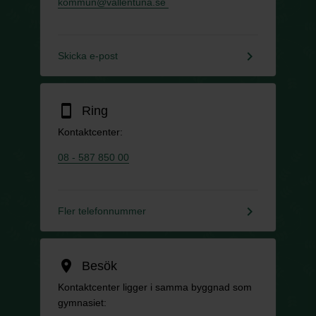
kommun@vallentuna.se
keyboard_arrow_right
Skicka e-post
smartphone
Ring
Kontaktcenter:
08 - 587 850 00
keyboard_arrow_right
Fler telefonnummer
location_on
Besök
Kontaktcenter ligger i samma byggnad som
gymnasiet: