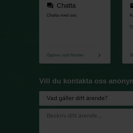
Chatta
forum
em
Chatta med oss.
K
k
keyboard_arrow_right
Öppna i nytt fönster
S
Vill du kontakta oss anony