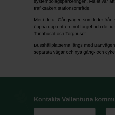
systembolagsparkeringen. Målet var att 
trafiksäkert stationsområde.
Mer i detalj Gångvägen som leder från 
öppna upp entrén mot torget och de tidi
Tunahuset och Torghuset.
Busshållplatserna längs med Banvägen b
separata vägar och nya gång- och cyk
Kontakta Vallentuna komm