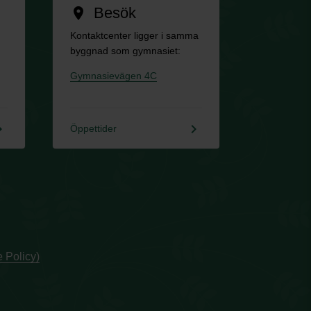
Besök
location_on
Kontaktcenter ligger i samma
byggnad som gymnasiet:
Gymnasievägen 4C
rrow_right
keyboard_arrow_right
Öppettider
 Policy)