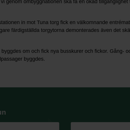
vi genom ombyggnationen ska få en ökad tillgänglighet ti
stationen in mot Tuna torg fick en välkomnande entrématt
gare färdigställda torgytorna demonterades även det skä
yggdes om och fick nya busskurer och fickor. Gång- och
elpassager byggdes.
un