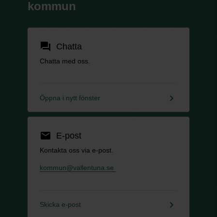
kommun
forum
Chatta
Chatta med oss.
keyboard_arrow_right
Öppna i nytt fönster
email
E-post
Kontakta oss via e-post.
kommun@vallentuna.se
keyboard_arrow_right
Skicka e-post