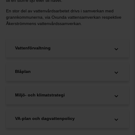
till en större sjö eller till havet.
En stor del av vattenvårdsarbetet drivs i samverkan med
grannkommunerna, via Oxunda vattensamverkan respektive
Åkerströmmens vattenvårdssamverkan.
Vattenförvaltning
Blåplan
Miljö- och klimatstrategi
VA-plan och dagvattenpolicy