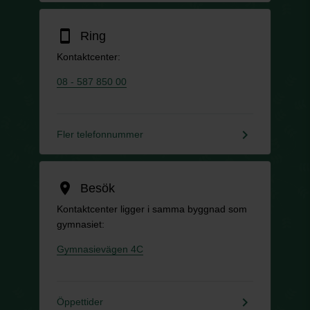
smartphone
Ring
Kontaktcenter:
08 - 587 850 00
keyboard_arrow_right
Fler telefonnummer
location_on
Besök
Kontaktcenter ligger i samma byggnad som
gymnasiet:
Gymnasievägen 4C
keyboard_arrow_right
Öppettider