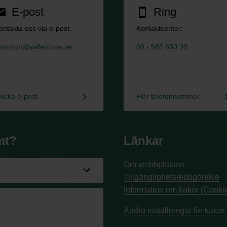
E-post
Ring
ail
smartphone
ontakta oss via e-post.
Kontaktcenter:
ommun@vallentuna.se
08 - 587 850 00
keyboard_arrow_right
keyboard_a
kicka e-post
Fler telefonnummer
mt?
Länkar
Om webbplatsen
Tillgänglighetsredogörelse
Information om kakor (Cookie
Ändra inställningar för kakor.