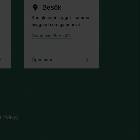
Besök
location_on
Kontaktcenter ligger i samma
byggnad som gymnasiet:
Gymnasievägen 4C
rrow_right
keyboard_arrow_right
Öppettider
 Policy)