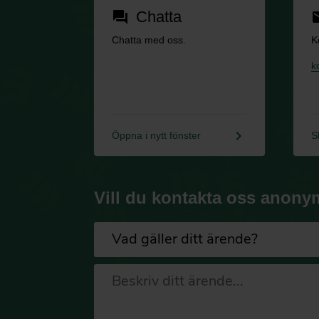
Chatta
forum
em
Chatta med oss.
K
k
keyboard_arrow_right
Öppna i nytt fönster
S
Vill du kontakta oss anony