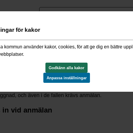
nguage
ningar för kakor
, riva
/
Behöver jag bygglov?
/
Ventilation – installation eller
a kommun använder kakor, cookies, för att ge dig en bättre upp
webbplatser.
eller väsentlig ändring
Godkänn alla kakor
Anpassa inställningar
din ventilation kan du behöva göra en anmälan. Ändringar
yggnad, och även i de fallen krävs anmälan.
 in vid anmälan