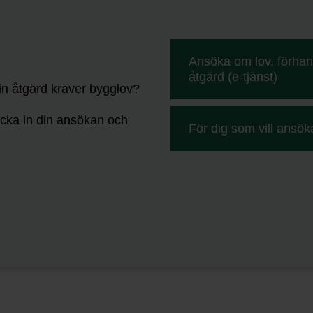
Ansöka om lov, förha
åtgärd (e-tjänst)
in åtgärd kräver bygglov?
icka in din ansökan och
För dig som vill ansök