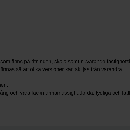
 som finns på ritningen, skala samt nuvarande fastighets
nnas så att olika versioner kan skiljas från varandra.
nen.
ng och vara fackmannamässigt utförda, tydliga och lättläs