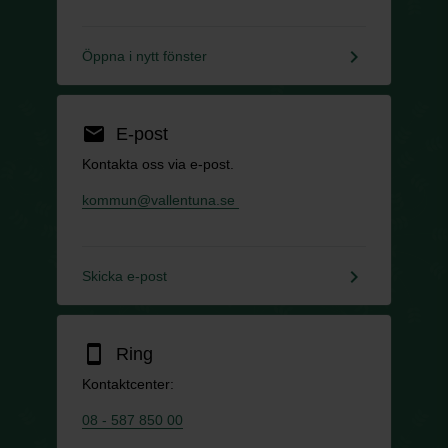
keyboard_arrow_right
Öppna i nytt fönster
email
E-post
Kontakta oss via e-post.
kommun@vallentuna.se
keyboard_arrow_right
Skicka e-post
smartphone
Ring
Kontaktcenter:
08 - 587 850 00