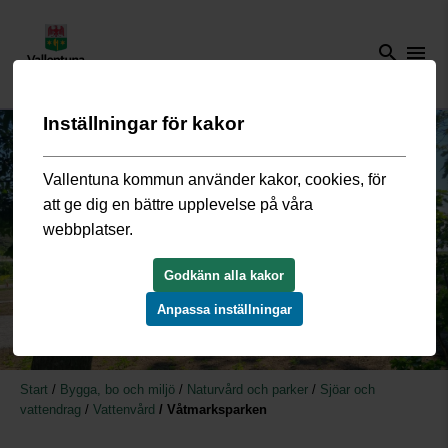
search
menu
Inställningar för kakor
Vallentuna kommun använder kakor, cookies, för
att ge dig en bättre upplevelse på våra
webbplatser.
Godkänn alla kakor
Anpassa inställningar
Start
/
Bygga, bo och miljö
/
Naturvård och parker
/
Sjöar och
vattendrag
/
Vattenvård
/
Våtmarksparken