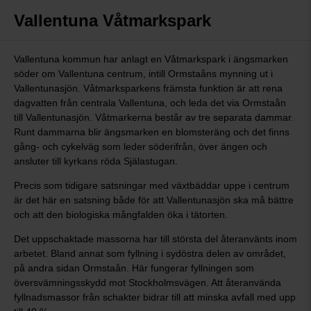
Vallentuna Våtmarkspark
Vallentuna kommun har anlagt en Våtmarkspark i ängsmarken
söder om Vallentuna centrum, intill Ormstaåns mynning ut i
Vallentunasjön. Våtmarksparkens främsta funktion är att rena
dagvatten från centrala Vallentuna, och leda det via Ormstaån
till Vallentunasjön. Våtmarkerna består av tre separata dammar.
Runt dammarna blir ängsmarken en blomsteräng och det finns
gång- och cykelväg som leder söderifrån, över ängen och
ansluter till kyrkans röda Själastugan.
Precis som tidigare satsningar med växtbäddar uppe i centrum
är det här en satsning både för att Vallentunasjön ska må bättre
och att den biologiska mångfalden öka i tätorten.
Det uppschaktade massorna har till största del återanvänts inom
arbetet. Bland annat som fyllning i sydöstra delen av området,
på andra sidan Ormstaån. Här fungerar fyllningen som
översvämningsskydd mot Stockholmsvägen. Att återanvända
fyllnadsmassor från schakter bidrar till att minska avfall med upp