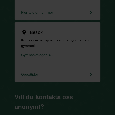
keyboard_arrow_right
Fler telefonnummer
location_on
Besök
Kontaktcenter ligger i samma byggnad som
gymnasiet:
Gymnasievägen 4C
keyboard_arrow_right
Öppettider
Vill du kontakta oss
anonymt?