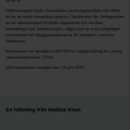
till 40 %.
Vallentunasjön ingår i Oxundaåns avrinningsområde och tillhör
en av de mest övergödda sjöarna i Stockholms län. Anläggandet
av en våtmarkspark fördröjer dagvattnet och minskar
belastningen på Vallentunasjön, något som är extra angeläget
med hänsyn till utbyggnadsplanerna för bostäder i centrala
Vallentuna.
Kommunen har beviljats 4 460 000 kr i statligt bidrag för Lokala
vattenvårdsprojekt, LOVA.
Våtmarksparken invigdes den 15 juni 2024.
En hälsning från Mattias Klum