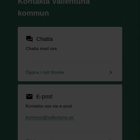
Kontakta Vallentuna
kommun
forum
Chatta
Chatta med oss.
keyboard_arrow_right
Öppna i nytt fönster
email
E-post
Kontakta oss via e-post.
kommun@vallentuna.se