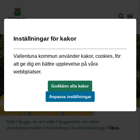
search
menu
Inställningar för kakor
Vallentuna kommun använder kakor, cookies, för
att ge dig en bättre upplevelse på våra
webbplatser.
Godkänn alla kakor
Anpassa inställningar
Start
/
Bygga, bo och miljö
/
Byggprojekt och större
utvecklingsområden
/
Kristineberg
/
Avsiktsförklaringar
/
Obos