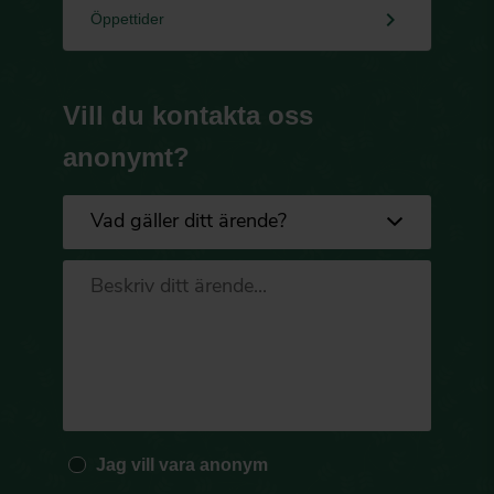
keyboard_arrow_right
Öppettider
Vill du kontakta oss
anonymt?
Jag vill vara anonym