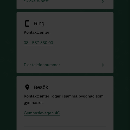
keyboard_arrow_right
Skicka e-post
smartphone
Ring
Kontaktcenter:
08 - 587 850 00
keyboard_arrow_right
Fler telefonnummer
location_on
Besök
Kontaktcenter ligger i samma byggnad som
gymnasiet:
Gymnasievägen 4C