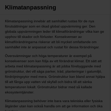
Klimatanpassning
Klimatanpassning innebär att samhället rustas för de nya
förutsättningar som en ökad global uppvärmning ger. Den
globala uppvärmningen leder till klimatförändringar vilka kan ge
upphov till skador och förluster. Konsekvenser av
klimatförändringarna riskerar att bli mycket omfattande om
samhället inte är anpassat och rustat för dessa förändringar.
Översvämningar och höga temperaturer är exempel på
konsekvenser som kan följa av ett förändrat klimat. Ett sätt att
arbeta med klimatanpassning är att jobba förebyggande med
grönstruktur, det vill säga parker, träd, planteringar i gatumiljö,
fördröjningsytor med mera. Grönstruktur kan bland annat hjälpa
till att fånga upp vatten vid skyfall och bidra till att sänka
temperaturen lokalt. Grönstruktur bidrar med så kallade
ekosystemtjänster.
Klimatanpassning behöver inte bara vara tekniska eller fysiska
åtgärder utan kan också handla om att ge information och öka