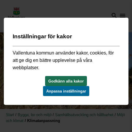
search
menu
Inställningar för kakor
Vallentuna kommun använder kakor, cookies, för
att ge dig en bättre upplevelse på våra
webbplatser.
Godkänn alla kakor
Anpassa inställningar
Start
/
Bygga, bo och miljö
/
Samhällsutveckling och hållbarhet
/
Miljö
och klimat
/
Klimatanpassning