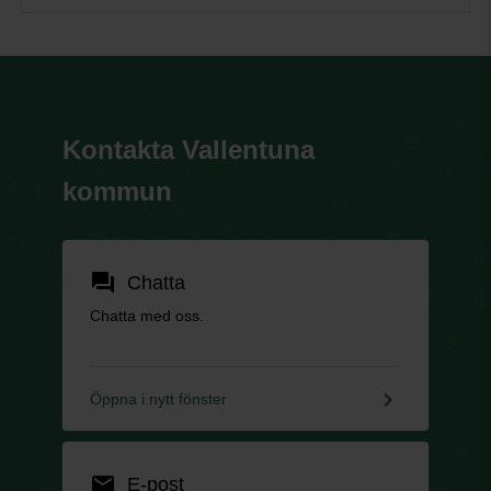
Kontakta Vallentuna
kommun
forum
Chatta
Chatta med oss.
keyboard_arrow_right
Öppna i nytt fönster
email
E-post