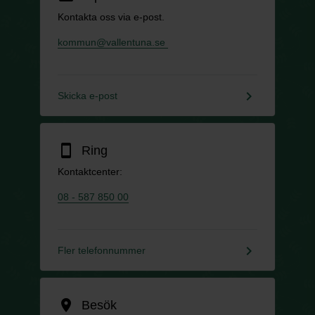
Kontakta oss via e-post.
kommun@vallentuna.se
keyboard_arrow_right
Skicka e-post
smartphone
Ring
Kontaktcenter:
08 - 587 850 00
keyboard_arrow_right
Fler telefonnummer
location_on
Besök