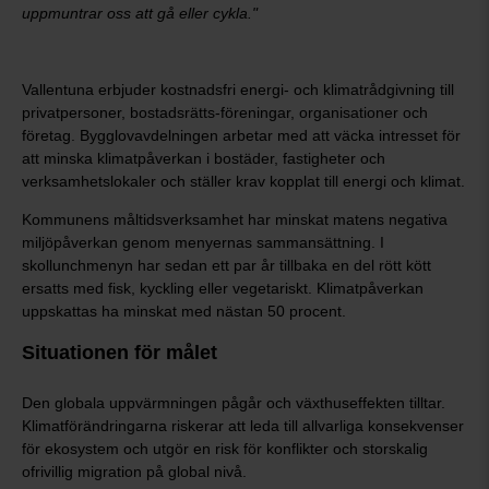
uppmuntrar oss att gå eller cykla."
Vallentuna erbjuder kostnadsfri energi- och klimatrådgivning till
privatpersoner, bostadsrätts-föreningar, organisationer och
företag. Bygglovavdelningen arbetar med att väcka intresset för
att minska klimatpåverkan i bostäder, fastigheter och
verksamhetslokaler och ställer krav kopplat till energi och klimat.
Kommunens måltidsverksamhet har minskat matens negativa
miljöpåverkan genom menyernas sammansättning. I
skollunchmenyn har sedan ett par år tillbaka en del rött kött
ersatts med fisk, kyckling eller vegetariskt. Klimatpåverkan
uppskattas ha minskat med nästan 50 procent.
Situationen för målet
Den globala uppvärmningen pågår och växthuseffekten tilltar.
Klimatförändringarna riskerar att leda till allvarliga konsekvenser
för ekosystem och utgör en risk för konflikter och storskalig
ofrivillig migration på global nivå.