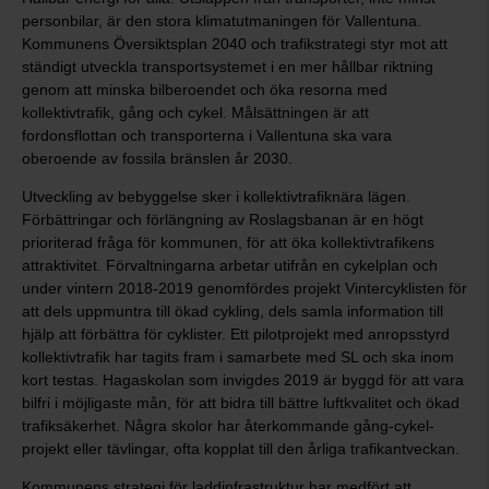
personbilar, är den stora klimatutmaningen för Vallentuna.
Kommunens Översiktsplan 2040 och trafikstrategi styr mot att
ständigt utveckla transportsystemet i en mer hållbar riktning
genom att minska bilberoendet och öka resorna med
kollektivtrafik, gång och cykel. Målsättningen är att
fordonsflottan och transporterna i Vallentuna ska vara
oberoende av fossila bränslen år 2030.
Utveckling av bebyggelse sker i kollektivtrafiknära lägen.
Förbättringar och förlängning av Roslagsbanan är en högt
prioriterad fråga för kommunen, för att öka kollektivtrafikens
attraktivitet. Förvaltningarna arbetar utifrån en cykelplan och
under vintern 2018-2019 genomfördes projekt Vintercyklisten för
att dels uppmuntra till ökad cykling, dels samla information till
hjälp att förbättra för cyklister. Ett pilotprojekt med anropsstyrd
kollektivtrafik har tagits fram i samarbete med SL och ska inom
kort testas. Hagaskolan som invigdes 2019 är byggd för att vara
bilfri i möjligaste mån, för att bidra till bättre luftkvalitet och ökad
trafiksäkerhet. Några skolor har återkommande gång-cykel-
projekt eller tävlingar, ofta kopplat till den årliga trafikantveckan.
Kommunens strategi för laddinfrastruktur har medfört att