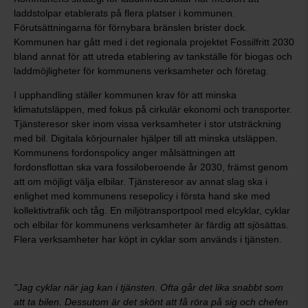
laddstolpar etablerats på flera platser i kommunen.
Förutsättningarna för förnybara bränslen brister dock.
Kommunen har gått med i det regionala projektet Fossilfritt 2030
bland annat för att utreda etablering av tankställe för biogas och
laddmöjligheter för kommunens verksamheter och företag.
I upphandling ställer kommunen krav för att minska
klimatutsläppen, med fokus på cirkulär ekonomi och transporter.
Tjänsteresor sker inom vissa verksamheter i stor utsträckning
med bil. Digitala körjournaler hjälper till att minska utsläppen.
Kommunens fordonspolicy anger målsättningen att
fordonsflottan ska vara fossiloberoende år 2030, främst genom
att om möjligt välja elbilar. Tjänsteresor av annat slag ska i
enlighet med kommunens resepolicy i första hand ske med
kollektivtrafik och tåg. En miljötransportpool med elcyklar, cyklar
och elbilar för kommunens verksamheter är färdig att sjösättas.
Flera verksamheter har köpt in cyklar som används i tjänsten.
"Jag cyklar när jag kan i tjänsten. Ofta går det lika snabbt som
att ta bilen. Dessutom är det skönt att få röra på sig och chefen