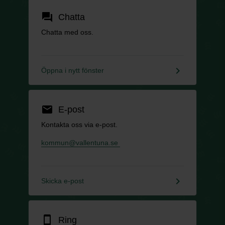
forum
Chatta
Chatta med oss.
keyboard_arrow_right
Öppna i nytt fönster
email
E-post
Kontakta oss via e-post.
kommun@vallentuna.se
keyboard_arrow_right
Skicka e-post
smartphone
Ring