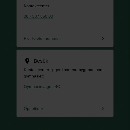
Kontaktcenter:
08 - 587 850 00
keyboard_arrow_right
Fler telefonnummer
location_on
Besök
Kontaktcenter ligger i samma byggnad som
gymnasiet:
Gymnasievägen 4C
keyboard_arrow_right
Öppettider