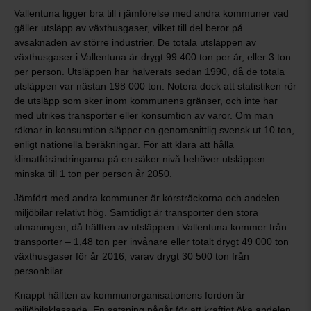
Vallentuna ligger bra till i jämförelse med andra kommuner vad
gäller utsläpp av växthusgaser, vilket till del beror på
avsaknaden av större industrier. De totala utsläppen av
växthusgaser i Vallentuna är drygt 99 400 ton per år, eller 3 ton
per person. Utsläppen har halverats sedan 1990, då de totala
utsläppen var nästan 198 000 ton. Notera dock att statistiken rör
de utsläpp som sker inom kommunens gränser, och inte har
med utrikes transporter eller konsumtion av varor. Om man
räknar in konsumtion släpper en genomsnittlig svensk ut 10 ton,
enligt nationella beräkningar. För att klara att hålla
klimatförändringarna på en säker nivå behöver utsläppen
minska till 1 ton per person år 2050.
Jämfört med andra kommuner är körsträckorna och andelen
miljöbilar relativt hög. Samtidigt är transporter den stora
utmaningen, då hälften av utsläppen i Vallentuna kommer från
transporter ‒ 1,48 ton per invånare eller totalt drygt 49 000 ton
växthusgaser för år 2016, varav drygt 30 500 ton från
personbilar.
Knappt hälften av kommunorganisationens fordon är
miljöbilsklassade. En satsning pågår för att kraftigt öka andelen.