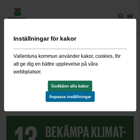
search
menu
Inställningar för kakor
Start
/
Bygga, bo och miljö
/
Samhällsutveckling och hållbarhet
/
Agenda 2030
/
Mål 13 Agenda 2030
Vallentuna kommun använder kakor, cookies, för
att ge dig en bättre upplevelse på våra
Mål 13. Vidta omedelbara åtgärder
webbplatser.
för att bekämpa
Godkänn alla kakor
klimatförändringarna och dess
Anpassa inställningar
konsekvenser