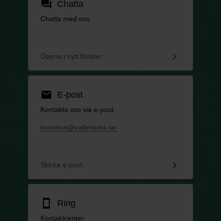
forum
Chatta
Chatta med oss.
keyboard_arrow_right
Öppna i nytt fönster
email
E-post
Kontakta oss via e-post.
kommun@vallentuna.se
keyboard_arrow_right
Skicka e-post
smartphone
Ring
Kontaktcenter: