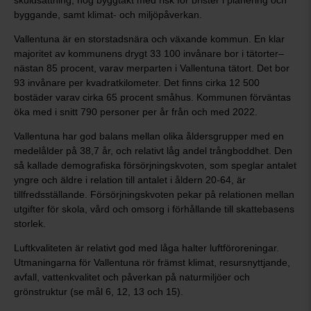
skuldsättning, hög byggtakt med risk för brister i planering och
byggande, samt klimat- och miljöpåverkan.
Vallentuna är en storstadsnära och växande kommun. En klar
majoritet av kommunens drygt 33 100 invånare bor i tätorter–
nästan 85 procent, varav merparten i Vallentuna tätort. Det bor
93 invånare per kvadratkilometer. Det finns cirka 12 500
bostäder varav cirka 65 procent småhus. Kommunen förväntas
öka med i snitt 790 personer per år från och med 2022.
Vallentuna har god balans mellan olika åldersgrupper med en
medelålder på 38,7 år, och relativt låg andel trångboddhet. Den
så kallade demografiska försörjningskvoten, som speglar antalet
yngre och äldre i relation till antalet i åldern 20-64, är
tillfredsställande. Försörjningskvoten pekar på relationen mellan
utgifter för skola, vård och omsorg i förhållande till skattebasens
storlek.
Luftkvaliteten är relativt god med låga halter luftföroreningar.
Utmaningarna för Vallentuna rör främst klimat, resursnyttjande,
avfall, vattenkvalitet och påverkan på naturmiljöer och
grönstruktur (se mål 6, 12, 13 och 15).