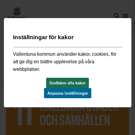
search
menu
Inställningar för kakor
Start
/
Bygga, bo och miljö
/
Samhällsutveckling och hållbarhet
/
Agenda 2030
/
Mål 11 Agenda 2030
Vallentuna kommun använder kakor, cookies, för
att ge dig en bättre upplevelse på våra
Mål 11: Hållbara städer och
webbplatser.
samhällen
Godkänn alla kakor
Anpassa inställningar