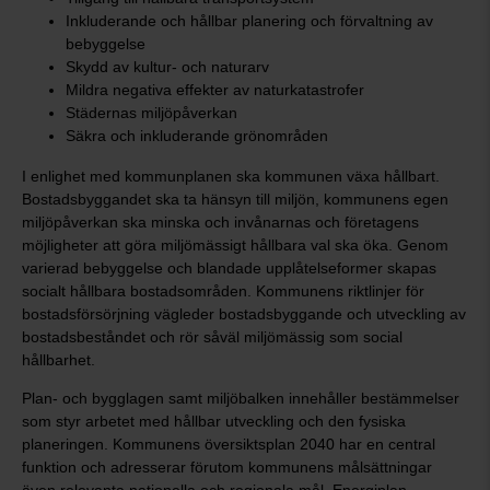
Inkluderande och hållbar planering och förvaltning av
bebyggelse
Skydd av kultur- och naturarv
Mildra negativa effekter av naturkatastrofer
Städernas miljöpåverkan
Säkra och inkluderande grönområden
I enlighet med kommunplanen ska kommunen växa hållbart.
Bostadsbyggandet ska ta hänsyn till miljön, kommunens egen
miljöpåverkan ska minska och invånarnas och företagens
möjligheter att göra miljömässigt hållbara val ska öka. Genom
varierad bebyggelse och blandade upplåtelseformer skapas
socialt hållbara bostadsområden. Kommunens riktlinjer för
bostadsförsörjning vägleder bostadsbyggande och utveckling av
bostadsbeståndet och rör såväl miljömässig som social
hållbarhet.
Plan- och bygglagen samt miljöbalken innehåller bestämmelser
som styr arbetet med hållbar utveckling och den fysiska
planeringen. Kommunens översiktsplan 2040 har en central
funktion och adresserar förutom kommunens målsättningar