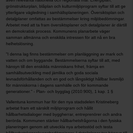
även relevanta nationella och regionala mål. Energiplan,
grönstrukturplan, blåplan och kulturmiljöprogram syftar till att ge
ytterligare vägledning i samhällsplaneringen. Översiktsplan och
detaljplaner omfattas av bestämmelser kring miljöbedömningar.
Arbetet med att ta fram översiktsplaner och detaljplaner är därtill
en demokratisk process. Kommunens planarbete väger
samman allmänna och enskilda intressen för att nå en bra
helhetslösning.
"I denna lag finns bestämmelser om planläggning av mark och
vatten och om byggande. Bestämmelserna syftar till att, med
hänsyn till den enskilda människans frihet, främja en
samhällsutveckling med jämlika och goda sociala
levnadsförhållanden och en god och långsiktigt hållbar livsmiljö
för människorna i dagens samhälle och för kommande
generationer." - Plan- och bygglag (2010:900), 1 kap. 1 §
Vallentuna kommun har för den nya stadsdelen Kristineberg
arbetat fram ett särskilt miljöprogram och hållit
hållbarhetsdialoger med byggherrar, entreprenörer och andra
berörda. Kommunen stärker hållbarhetsfrågorna i den fysiska
planeringen genom att utveckla nya arbetsstöd och testa