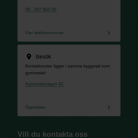
08 - 587 850 00
keyboard_arrow_right
Fler telefonnummer
location_on
Besök
Kontaktcenter ligger i samma byggnad som
gymnasiet:
Gymnasievägen 4C
keyboard_arrow_right
Öppettider
Vill du kontakta oss