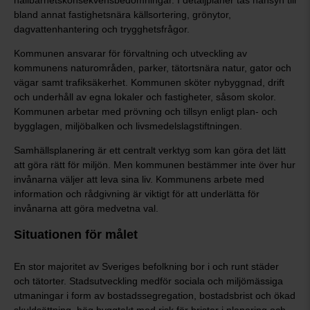
hållbarhetskonsekvensbedömningar. I detaljplaner tas hänsyn till
bland annat fastighetsnära källsortering, grönytor,
dagvattenhantering och trygghetsfrågor.
Kommunen ansvarar för förvaltning och utveckling av
kommunens naturområden, parker, tätortsnära natur, gator och
vägar samt trafiksäkerhet. Kommunen sköter nybyggnad, drift
och underhåll av egna lokaler och fastigheter, såsom skolor.
Kommunen arbetar med prövning och tillsyn enligt plan- och
bygglagen, miljöbalken och livsmedelslagstiftningen.
Samhällsplanering är ett centralt verktyg som kan göra det lätt
att göra rätt för miljön. Men kommunen bestämmer inte över hur
invånarna väljer att leva sina liv. Kommunens arbete med
information och rådgivning är viktigt för att underlätta för
invånarna att göra medvetna val.
Situationen för målet
En stor majoritet av Sveriges befolkning bor i och runt städer
och tätorter. Stadsutveckling medför sociala och miljömässiga
utmaningar i form av bostadssegregation, bostadsbrist och ökad